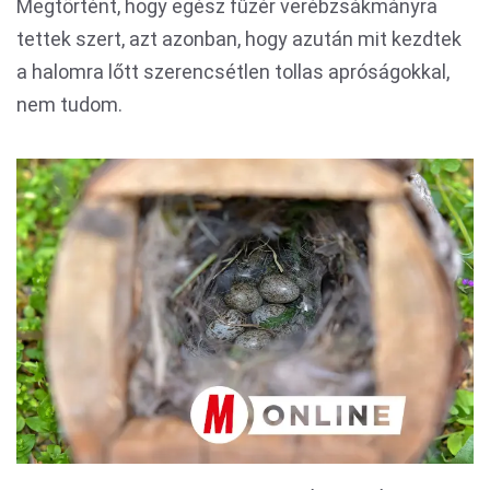
Megtörtént, hogy egész fűzér verébzsákmányra
tettek szert, azt azonban, hogy azután mit kezdtek
a halomra lőtt szerencsétlen tollas apróságokkal,
nem tudom.