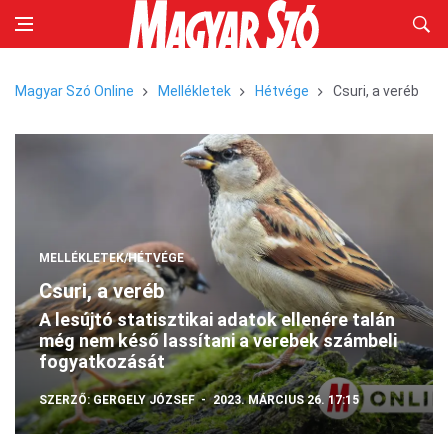
Magyar Szó Online
Mellékletek
Hétvége
Csuri, a veréb
MELLÉKLETEK/HÉTVÉGE
Csuri, a veréb
A lesújtó statisztikai adatok ellenére talán
még nem késő lassítani a verebek számbeli
fogyatkozását
SZERZŐ:
GERGELY JÓZSEF
2023. MÁRCIUS 26. 17:15