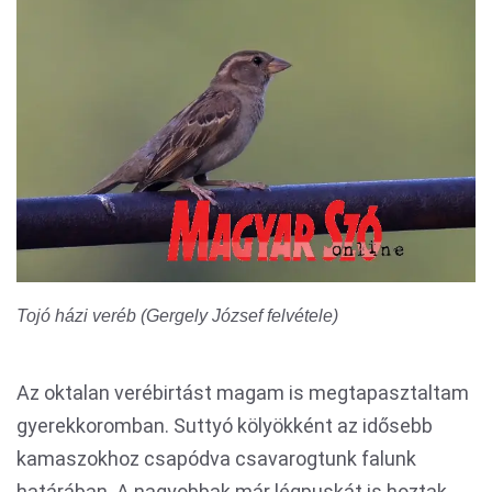
Tojó házi veréb (Gergely József felvétele)
Az oktalan verébirtást magam is megtapasztaltam
gyerekkoromban. Suttyó kölyökként az idősebb
kamaszokhoz csapódva csavarogtunk falunk
határában. A nagyobbak már légpuskát is hoztak