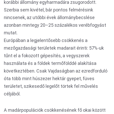
korábbi állomány egyharmadára zsugorodott.
Szerbia sem kivétel, bár pontos felmérésink
nincsenek, az utóbbi évek állománybecslése
azonban mintegy 20–25 százalékos verébfogyást
mutat.
Európában a legjelentősebb csökkenés a
mezőgazdasági területek madarait érinti: 57%-uk
tűnt el a fokozott gépesítés, a vegyszerek
használata és a földek termőfölddé alakítása
következtében. Csak Vajdaságban az ezredforduló
óta több mint húszezer hektár gyepet, füves
területet, szikesedő legelőt törtek fel művelés
céljából.
A madárpopulációk csökkenésének fő okai között