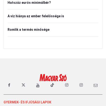
Hatszáz eurós minimálbér?
A víz hiánya az ember felelőssége is
Romlik a termés minősége
GYERMEK- ÉS IFJÚSÁGI LAPOK