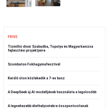
FRISS
Tízmillió dinár Szabadka, Topolya és Magyarkanizsa
fejlesztési projektjeire
Szombaton Fokhagymafesztivál
Kerülő úton közlekedik a 7-es busz
A DeepSeek új AI-modelljének használata a legolcsóbb
A legnehezebb élethelyzetekre összpontosítanak