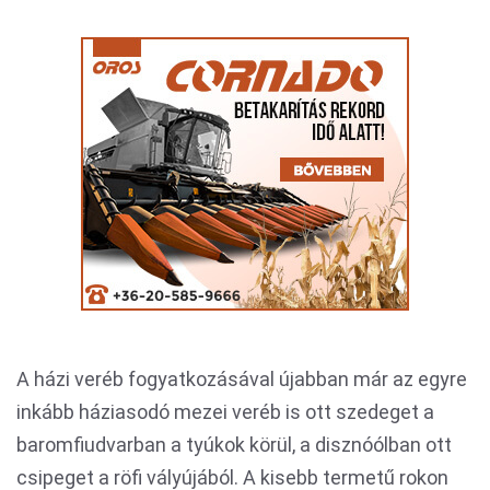
A házi veréb fogyatkozásával újabban már az egyre
inkább háziasodó mezei veréb is ott szedeget a
baromfiudvarban a tyúkok körül, a disznóólban ott
csipeget a röfi vályújából. A kisebb termetű rokon