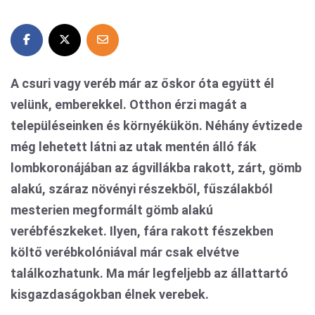
A csuri vagy veréb már az őskor óta együtt él
velünk, emberekkel. Otthon érzi magát a
településeinken és környékükön. Néhány évtizede
még lehetett látni az utak mentén álló fák
lombkoronájában az ágvillákba rakott, zárt, gömb
alakú, száraz növényi részekből, fűszálakból
mesterien megformált gömb alakú
verébfészkeket. Ilyen, fára rakott fészekben
költő verébkolóniával már csak elvétve
találkozhatunk. Ma már legfeljebb az állattartó
kisgazdaságokban élnek verebek.