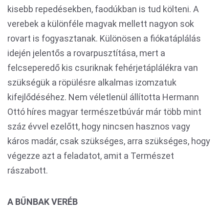
kisebb repedésekben, faodúkban is tud költeni. A
verebek a különféle magvak mellett nagyon sok
rovart is fogyasztanak. Különösen a fiókatáplálás
idején jelentős a rovarpusztítása, mert a
felcseperedő kis csuriknak fehérjetáplálékra van
szükségük a röpülésre alkalmas izomzatuk
kifejlődéséhez. Nem véletlenül állította Hermann
Ottó híres magyar természetbúvár már több mint
száz évvel ezelőtt, hogy nincsen hasznos vagy
káros madár, csak szükséges, arra szükséges, hogy
végezze azt a feladatot, amit a Természet
rászabott.
A BŰNBAK VERÉB