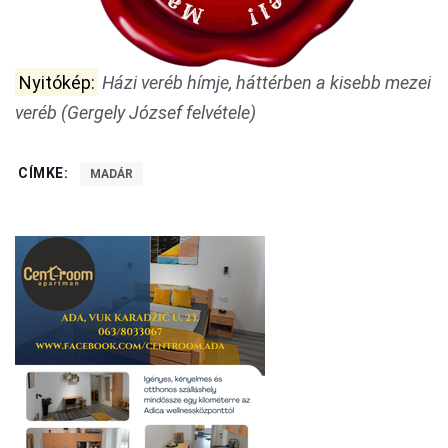
Nyitókép:
Házi veréb hímje, háttérben a kisebb mezei
veréb (Gergely József felvétele)
CÍMKE:
MADÁR