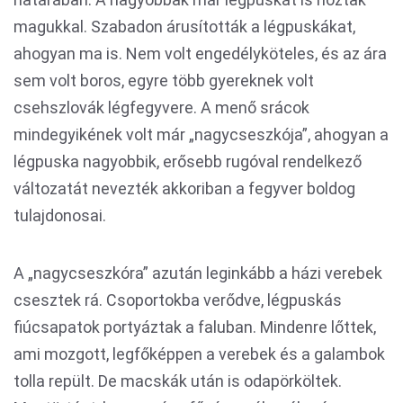
magukkal. Szabadon árusították a légpuskákat,
ahogyan ma is. Nem volt engedélyköteles, és az ára
sem volt boros, egyre több gyereknek volt
csehszlovák légfegyvere. A menő srácok
mindegyikének volt már „nagycseszkója”, ahogyan a
légpuska nagyobbik, erősebb rugóval rendelkező
változatát nevezték akkoriban a fegyver boldog
tulajdonosai.
A „nagycseszkóra” azután leginkább a házi verebek
csesztek rá. Csoportokba verődve, légpuskás
fiúcsapatok portyáztak a faluban. Mindenre lőttek,
ami mozgott, legfőképpen a verebek és a galambok
tolla repült. De macskák után is odapörköltek.