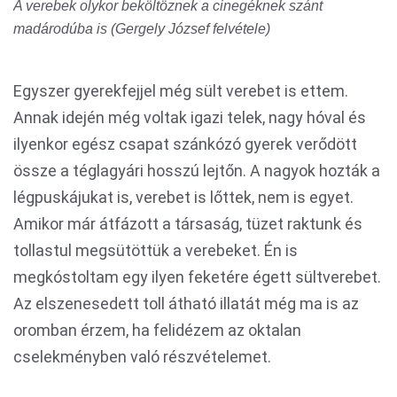
A verebek olykor beköltöznek a cinegéknek szánt
madárodúba is (Gergely József felvétele)
Egyszer gyerekfejjel még sült verebet is ettem.
Annak idején még voltak igazi telek, nagy hóval és
ilyenkor egész csapat szánkózó gyerek verődött
össze a téglagyári hosszú lejtőn. A nagyok hozták a
légpuskájukat is, verebet is lőttek, nem is egyet.
Amikor már átfázott a társaság, tüzet raktunk és
tollastul megsütöttük a verebeket. Én is
megkóstoltam egy ilyen feketére égett sültverebet.
Az elszenesedett toll átható illatát még ma is az
oromban érzem, ha felidézem az oktalan
cselekményben való részvételemet.