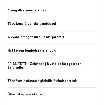
A megállás nem parkolás
Több busz útvonala is módosul
A Ryanair megszünteti a niši járatait
Hat helyen tombolnak a lángok
FRISSÍTETT – Zelenszkij hivatalos látogatáson
Belgrádban
Többéves csúcson a globális élelmiszerárak
Ötvenöt év szeretetben