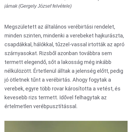
járnak (Gergely József felvétele)
Megszületett az általános verébirtási rendelet,
minden szinten, mindenki a verebeket hajkurászta,
csapdákkal, hálókkal, tűzzel-vassal irtották az apró
szárnyasokat. Rizsből azonban továbbra sem
termett elegendő, sőt a lakosság még inkább
nélkülözött. Értetlenül álltak a jelenség előtt, pedig
jó ötletnek tűnt a verébirtás. Ahogy fogytak a
verebek, egyre több rovar károsította a vetést, és
kevesebb rizs termett. Idővel felhagytak az
értelmetlen verébpusztítással.