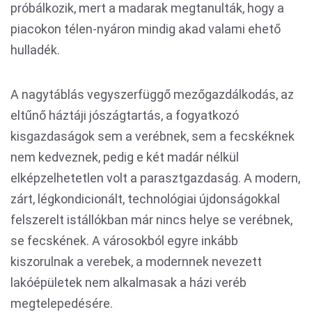
próbálkozik, mert a madarak megtanulták, hogy a
piacokon télen-nyáron mindig akad valami ehető
hulladék.
A nagytáblás vegyszerfüggő mezőgazdálkodás, az
eltűnő háztáji jószágtartás, a fogyatkozó
kisgazdaságok sem a verébnek, sem a fecskéknek
nem kedveznek, pedig e két madár nélkül
elképzelhetetlen volt a parasztgazdaság. A modern,
zárt, légkondicionált, technológiai újdonságokkal
felszerelt istállókban már nincs helye se verébnek,
se fecskének. A városokból egyre inkább
kiszorulnak a verebek, a modernnek nevezett
lakóépületek nem alkalmasak a házi veréb
megtelepedésére.