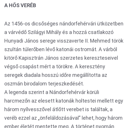
A HŐS VERÉB
Az 1456-os dicsőséges nándorfehérvári ütközetben
a várvédő Szilágyi Mihály és a hozzá csatlakozó
Hunyadi János serege visszaverte II. Mehmed török
szultán túlerőben lévő katonái ostromát. A várból
kitörő Kapisztrán János szerzetes kereszteseivel
végső csapást mért a törökre. A keresztény
seregek diadala hosszú időre megállította az
oszmán birodalom terjeszkedését.
A legenda szerint a Nándorfehérvár körüli
harcmezőn az elesett katonák holtestei mellett egy
három nyílvesszővel átlőtt verebet is találtak, a
veréb ezzel az „önfeláldozásával” lehet, hogy három
ember életét mentette meg. A történet nyomán