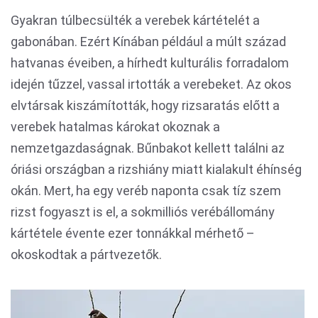
Gyakran túlbecsülték a verebek kártételét a
gabonában. Ezért Kínában például a múlt század
hatvanas éveiben, a hírhedt kulturális forradalom
idején tűzzel, vassal irtották a verebeket. Az okos
elvtársak kiszámították, hogy rizsaratás előtt a
verebek hatalmas károkat okoznak a
nemzetgazdaságnak. Bűnbakot kellett találni az
óriási országban a rizshiány miatt kialakult éhínség
okán. Mert, ha egy veréb naponta csak tíz szem
rizst fogyaszt is el, a sokmilliós verébállomány
kártétele évente ezer tonnákkal mérhető –
okoskodtak a pártvezetők.