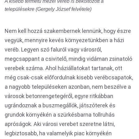
A kisebb termetű mezei veréb is beköltözött a
településekre (Gergely József felvétele)
Nem kell hozzá szakembernek lennünk, hogy észre
vegyük, mennyire kevés környezetünkben a házi
veréb. Legyen szó faluról vagy városról,
megcsappant a csivitelő, mindig vidáman zsinatoló
verebek száma. Ahol háziállatokat tartanak, ott
még csak-csak előfordulnak kisebb verébcsapatok,
a nagyobb településeken azonban, nem beszélve a
városok betonrengetegéről, egyre ritkábban
ugrándoznak a buszmegállók, játszóterek és
grundok környékén a szürkésbarna tollruhás
apróságok. Aki városi verebet szeretne látni,
legbiztosabb, ha valamelyik piac környékén