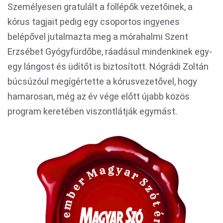
Személyesen gratulált a föllépők vezetőinek, a
kórus tagjait pedig egy csoportos ingyenes
belépővel jutalmazta meg a mórahalmi Szent
Erzsébet Gyógyfürdőbe, ráadásul mindenkinek egy-
egy lángost és üdítőt is biztosított. Nógrádi Zoltán
búcsúzóul megígértette a kórusvezetővel, hogy
hamarosan, még az év vége előtt újabb közös
program keretében viszontlátják egymást.