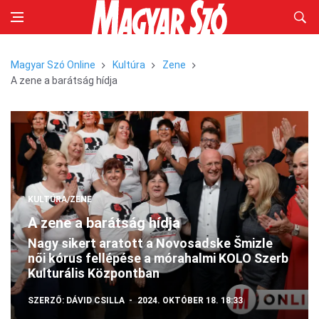
Magyar Szó Online
Kultúra
Zene
A zene a barátság hídja
KULTÚRA/ZENE
A zene a barátság hídja
Nagy sikert aratott a Novosadske Šmizle
női kórus fellépése a mórahalmi KOLO Szerb
Kulturális Központban
SZERZŐ:
DÁVID CSILLA
2024. OKTÓBER 18. 18:33