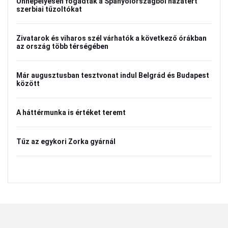
Ünnepélyesen fogadták a Spanyolországból hazatért
szerbiai tűzoltókat
Zivatarok és viharos szél várhatók a következő órákban
az ország több térségében
Már augusztusban tesztvonat indul Belgrád és Budapest
között
A háttérmunka is értéket teremt
Tűz az egykori Zorka gyárnál