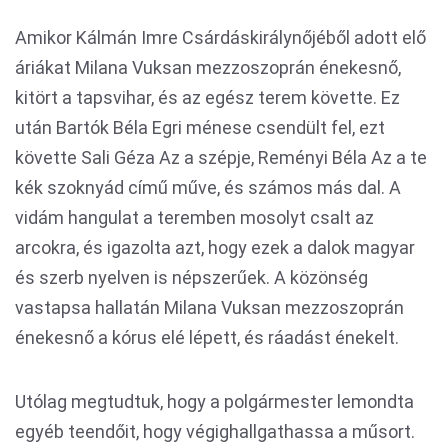
Amikor Kálmán Imre Csárdáskirálynőjéből adott elő
áriákat Milana Vuksan mezzoszoprán énekesnő,
kitört a tapsvihar, és az egész terem követte. Ez
után Bartók Béla Egri ménese csendült fel, ezt
követte Sali Géza Az a szépje, Reményi Béla Az a te
kék szoknyád című műve, és számos más dal. A
vidám hangulat a teremben mosolyt csalt az
arcokra, és igazolta azt, hogy ezek a dalok magyar
és szerb nyelven is népszerűek. A közönség
vastapsa hallatán Milana Vuksan mezzoszoprán
énekesnő a kórus elé lépett, és ráadást énekelt.
Utólag megtudtuk, hogy a polgármester lemondta
egyéb teendőit, hogy végighallgathassa a műsort.