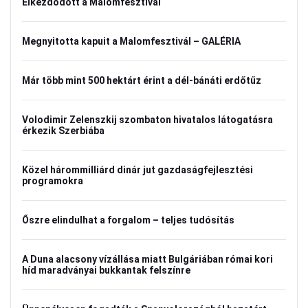
Elkezdődött a Malomfesztivál
Megnyitotta kapuit a Malomfesztivál – GALÉRIA
Már több mint 500 hektárt érint a dél-bánáti erdőtűz
Volodimir Zelenszkij szombaton hivatalos látogatásra
érkezik Szerbiába
Közel hárommilliárd dinár jut gazdaságfejlesztési
programokra
Őszre elindulhat a forgalom – teljes tudósítás
A Duna alacsony vízállása miatt Bulgáriában római kori
híd maradványai bukkantak felszínre