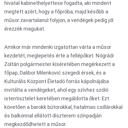
hivatal kabinethelyettese fogadta, aki mindent
megtett azért, hogy a főpróba, majd később a
műsor zavartalanul folyjon, a vendégek pedig jól
érezzék magukat.
Amikor már mindenki izgatottan várta a műsor
kezdetét, meglepetés érte a fellépőket. Nógrádi
Zoltán polgármester kíséretében megérkezett a
főpap, Dalibor Milenković szegedi érsek, és a
Kulturális Központ Életadó forrás kápolnájába
invitálta a vendégeket, ahol egy szívhez szóló
istentisztelet keretében megáldotta őket. Ezt
követően a barokk bútorokkal, hatalmas csillárokkal
és balkonnal ellátott díszterem színpadján
megkezdődhetett a műsor.