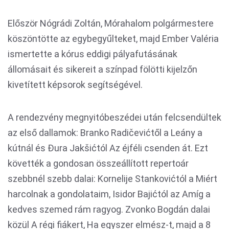
Először Nógrádi Zoltán, Mórahalom polgármestere
köszöntötte az egybegyűlteket, majd Ember Valéria
ismertette a kórus eddigi pályafutásának
állomásait és sikereit a színpad fölötti kijelzőn
kivetített képsorok segítségével.
A rendezvény megnyitóbeszédei után felcsendültek
az első dallamok: Branko Radičevićtől a Leány a
kútnál és Đura Jakšićtól Az éjféli csenden át. Ezt
követték a gondosan összeállított repertoár
szebbnél szebb dalai: Kornelije Stankovićtól a Miért
harcolnak a gondolataim, Isidor Bajićtól az Amíg a
kedves szemed rám ragyog. Zvonko Bogdán dalai
közül A régi fiákert, Ha egyszer elmész-t, majd a 8