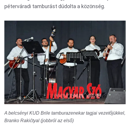
péterváradi tamburást dúdolta a közönség.
A belcsényi KUD Brile tamburazenekar tagjai vezetőjükkel,
Branko Rakićtyal (jobbról az első)