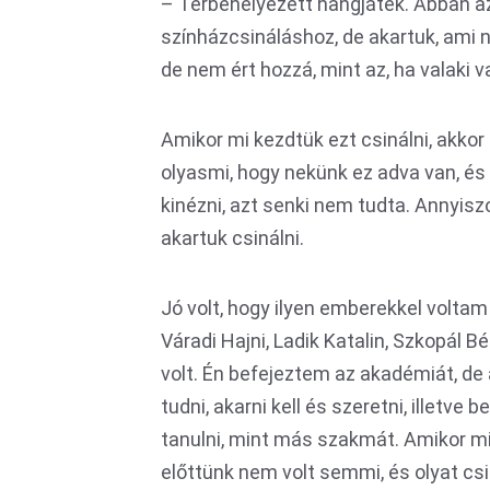
– Térbehelyezett hangjáték. Abban a
színházcsináláshoz, de akartuk, ami na
de nem ért hozzá, mint az, ha valaki 
Amikor mi kezdtük ezt csinálni, akko
olyasmi, hogy nekünk ez adva van, és
kinézni, azt senki nem tudta. Annyisz
akartuk csinálni.
Jó volt, hogy ilyen emberekkel voltam 
Váradi Hajni, Ladik Katalin, Szkopál B
volt. Én befejeztem az akadémiát, de
tudni, akarni kell és szeretni, illetv
tanulni, mint más szakmát. Amikor mi k
előttünk nem volt semmi, és olyat cs