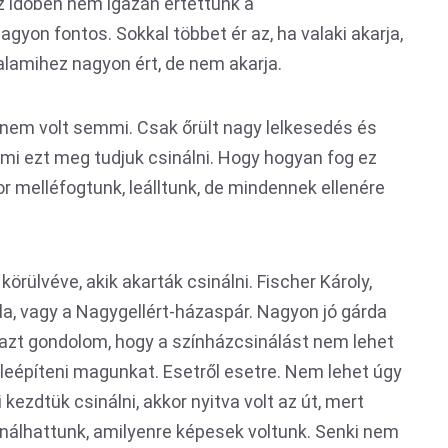
z időben nem igazán értettünk a
gyon fontos. Sokkal többet ér az, ha valaki akarja,
valamihez nagyon ért, de nem akarja.
r nem volt semmi. Csak őrült nagy lelkesedés és
 mi ezt meg tudjuk csinálni. Hogy hogyan fog ez
or melléfogtunk, leálltunk, de mindennek ellenére
körülvéve, akik akarták csinálni. Fischer Károly,
éla, vagy a Nagygellért-házaspár. Nagyon jó gárda
 azt gondolom, hogy a színházcsinálást nem lehet
e beleépíteni magunkat. Esetről esetre. Nem lehet úgy
ezdtük csinálni, akkor nyitva volt az út, mert
inálhattunk, amilyenre képesek voltunk. Senki nem