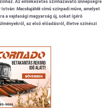
i Színház. Az emlékezetes színházavató ünnepségre
y István:
Macskajáték
című színpadi műve, amelyet
ára a vajdasági magyarság új, sokat ígérő
lményekről, az első előadásról, illetve színészi