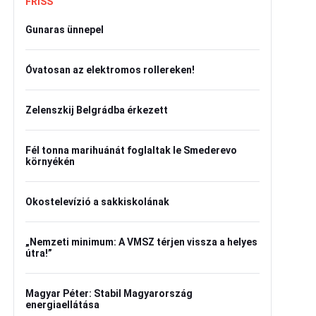
FRISS
Gunaras ünnepel
Óvatosan az elektromos rollereken!
Zelenszkij Belgrádba érkezett
Fél tonna marihuánát foglaltak le Smederevo
környékén
Okostelevízió a sakkiskolának
„Nemzeti minimum: A VMSZ térjen vissza a helyes
útra!”
Magyar Péter: Stabil Magyarország
energiaellátása