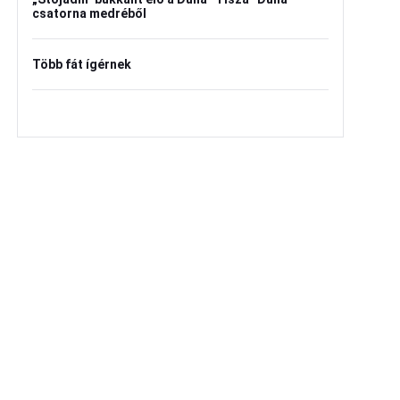
csatorna medréből
Több fát ígérnek