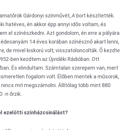
z amatőrök Gárdonyi színművét,
A bor
t
készítették.
ki hatéves, én akkor épp annyi idős voltam, és
em el színészkedni. Azt gondolom, én erre a pályára
rt édesanyám 14 éves korában színésznő akart lenni,
, de mivel kiskorú volt, visszatoloncolták. Ő kezdte
1952-ben kezdtem az Újvidéki Rádióban. Ott
l
ban. És elindultam. Számtalan szerepem van, mert
smeretlen fogalom volt. Élőben mentek a műsorok,
nincs mit megszámolni. Állítólag több mint 880
-n őrzik.
l ezelőtti színházcsinálást?