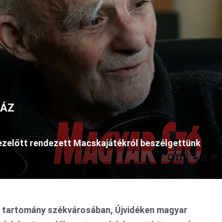
HÁZ
 ezelőtt rendezett Macskajátékról beszélgettünk
a tartomány székvárosában, Újvidéken magyar