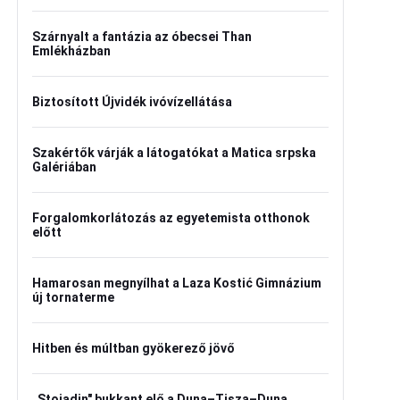
Szárnyalt a fantázia az óbecsei Than
Emlékházban
Biztosított Újvidék ivóvízellátása
Szakértők várják a látogatókat a Matica srpska
Galériában
Forgalomkorlátozás az egyetemista otthonok
előtt
Hamarosan megnyílhat a Laza Kostić Gimnázium
új tornaterme
Hitben és múltban gyökerező jövő
„Stojadin" bukkant elő a Duna–Tisza–Duna