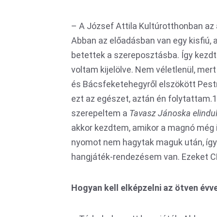
– A József Attila Kultúrotthonban a
Abban az előadásban van egy kisfiú, a
betettek a szereposztásba. Így kezdt
voltam kijelölve. Nem véletlenül, me
és Bácsfeketehegyről elszökött Pestre
ezt az egészet, aztán én folytattam.
szerepeltem a
Tavasz Jánoska elindu
akkor kezdtem, amikor a magnó még i
nyomot nem hagytak maguk után, így 
hangjáték-rendezésem van. Ezeket CD 
Hogyan kell elképzelni az ötven évve