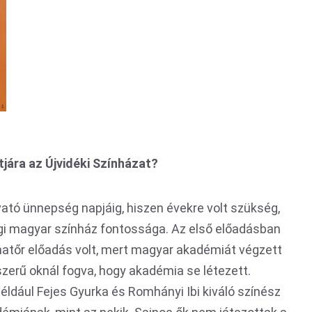
tjára az Újvidéki Színházat?
vató ünnepség napjáig, hiszen évekre volt szükség,
i magyar színház fontossága. Az első előadásban
matőr előadás volt, mert magyar akadémiát végzett
szerű oknál fogva, hogy akadémia se létezett.
 például Fejes Gyurka és Romhányi Ibi kiváló színész