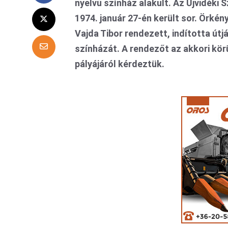
nyelvű színház alakult. Az Újvidék
1974. január 27-én került sor. Örkén
Vajda Tibor rendezett, indította útj
színházát. A rendezőt az akkori körü
pályájáról kérdeztük.