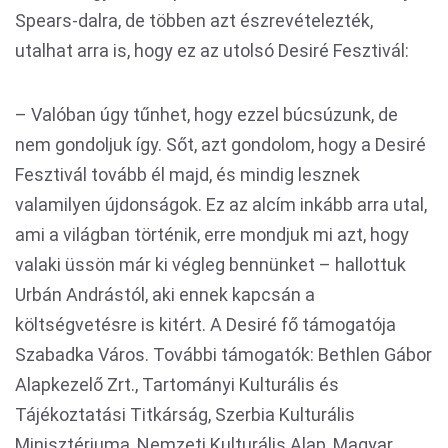
Spears-dalra, de többen azt észrevételezték,
utalhat arra is, hogy ez az utolsó Desiré Fesztivál:
– Valóban úgy tűnhet, hogy ezzel búcsúzunk, de
nem gondoljuk így. Sőt, azt gondolom, hogy a Desiré
Fesztivál tovább él majd, és mindig lesznek
valamilyen újdonságok. Ez az alcím inkább arra utal,
ami a világban történik, erre mondjuk mi azt, hogy
valaki üssön már ki végleg bennünket – hallottuk
Urbán Andrástól, aki ennek kapcsán a
költségvetésre is kitért. A Desiré fő támogatója
Szabadka Város. További támogatók: Bethlen Gábor
Alapkezelő Zrt., Tartományi Kulturális és
Tájékoztatási Titkárság, Szerbia Kulturális
Minisztériuma, Nemzeti Kulturális Alap, Magyar