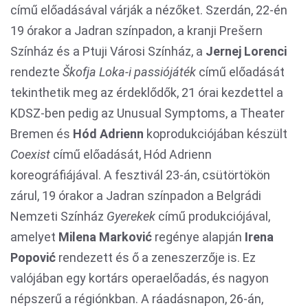
című előadásával várják a nézőket. Szerdán, 22-én
19 órakor a Jadran színpadon, a kranji Prešern
Színház és a Ptuji Városi Színház, a
Jernej Lorenci
rendezte
Š
kofja Loka-i passiójáték
című előadását
tekinthetik meg az érdeklődők, 21 órai kezdettel a
KDSZ-ben pedig az Unusual Symptoms, a Theater
Bremen és
Hód Adrienn
koprodukciójában készült
Coexist
című előadását, Hód Adrienn
koreográfiájával. A fesztivál 23-án, csütörtökön
zárul, 19 órakor a Jadran színpadon a Belgrádi
Nemzeti Színház
Gyerekek
című produkciójával,
amelyet
Milena Markovi
ć
regénye alapján
Irena
Popovi
ć
rendezett és ő a zeneszerzője is. Ez
valójában egy kortárs operaelőadás, és nagyon
népszerű a régiónkban. A ráadásnapon, 26-án,