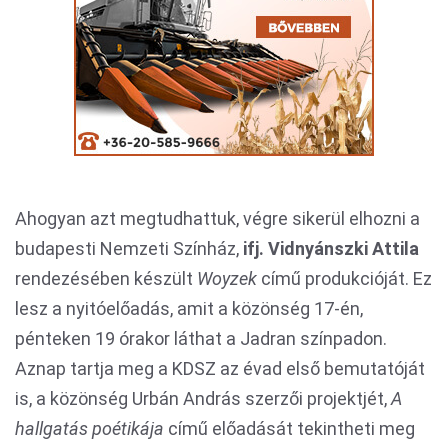
Ahogyan azt megtudhattuk, végre sikerül elhozni a
budapesti Nemzeti Színház,
ifj. Vidnyánszki Attila
rendezésében készült
Woyzek
című produkcióját. Ez
lesz a nyitóelőadás, amit a közönség 17-én,
pénteken 19 órakor láthat a Jadran színpadon.
Aznap tartja meg a KDSZ az évad első bemutatóját
is, a közönség Urbán András szerzői projektjét,
A
hallgatás poétikája
című előadását tekintheti meg