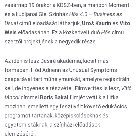
vasárnap 19 órakor a KDSZ-ben, a maribori Moment
és a ljubljanai Glej Színház
Hős 4.0 – Business as
Usual
című előadását láthatjuk,
Uro
š
Kaurin
és
Vito
Weis
előadásában. Ez a közkedvelt duó
Hős
című
szerzői projektjének a negyedik része.
Az idén is lesz Desiré akadémia, kicsit más
formában. Hód Adrienn az Unusual Symptoms
csapatával tart műhelymunkát, amelyre regisztrálni
kell, de ingyenes a részvétel. Filmvetítés is lesz,
Viti
ć
táncol
címmel
Boris Bakal
filmjét vetítik a Lifka
moziban, emellett egy fesztivált követő edukációs
programot tartanak, középiskolásoknak és
egyetemistáknak, a színházi előadások
elemzéséről.