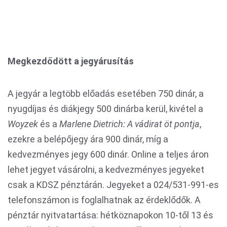
Megkezdődött a jegyárusítás
A jegyár a legtöbb előadás esetében 750 dinár, a
nyugdíjas és diákjegy 500 dinárba kerül, kivétel a
Woyzek
és a
Marlene Dietrich: A vádirat öt pontja
,
ezekre a belépőjegy ára 900 dinár, míg a
kedvezményes jegy 600 dinár. Online a teljes áron
lehet jegyet vásárolni, a kedvezményes jegyeket
csak a KDSZ pénztárán. Jegyeket a 024/531-991-es
telefonszámon is foglalhatnak az érdeklődők. A
pénztár nyitvatartása: hétköznapokon 10-től 13 és