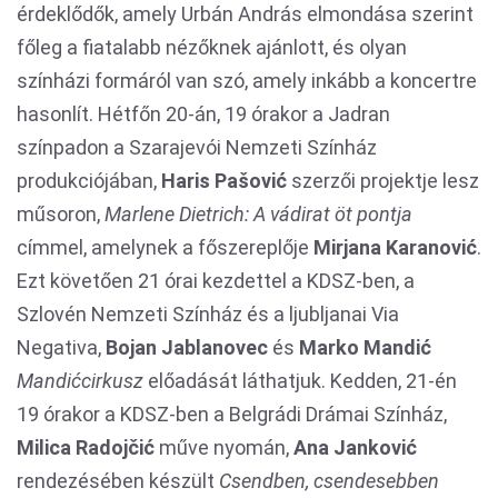
érdeklődők, amely Urbán András elmondása szerint
főleg a fiatalabb nézőknek ajánlott, és olyan
színházi formáról van szó, amely inkább a koncertre
hasonlít. Hétfőn 20-án, 19 órakor a Jadran
színpadon a Szarajevói Nemzeti Színház
produkciójában,
Haris
Pašović
szerzői projektje lesz
műsoron,
Marlene Dietrich: A vádirat öt pontja
címmel, amelynek a főszereplője
Mirjana Karanovi
ć
.
Ezt követően 21 órai kezdettel a KDSZ-ben, a
Szlovén Nemzeti Színház és a ljubljanai Via
Negativa,
Bojan Jablanovec
és
Marko Mandi
ć
Mandićcirkusz
előadását láthatjuk. Kedden, 21-én
19 órakor a KDSZ-ben a Belgrádi Drámai Színház,
Milica
Radojčić
műve nyomán,
Ana Jankovi
ć
rendezésében készült
Csendben, csendesebben