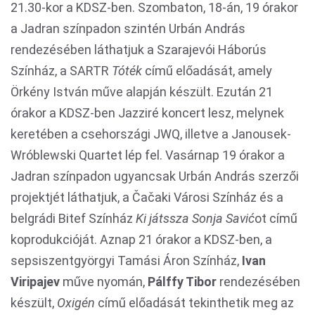
21.30-kor a KDSZ-ben. Szombaton, 18-án, 19 órakor
a Jadran színpadon szintén Urbán András
rendezésében láthatjuk a Szarajevói Háborús
Színház, a SARTR
Tóték
című előadását, amely
Örkény István műve alapján készült. Ezután 21
órakor a KDSZ-ben Jazziré koncert lesz, melynek
keretében a csehországi JWQ, illetve a Janousek-
Wróblewski Quartet lép fel. Vasárnap 19 órakor a
Jadran színpadon ugyancsak Urbán András szerzői
projektjét láthatjuk, a Čačaki Városi Színház és a
belgrádi Bitef Színház
Ki játssza Sonja Savi
ć
ot című
koprodukcióját. Aznap 21 órakor a KDSZ-ben, a
sepsiszentgyörgyi Tamási Áron Színház,
Ivan
Viripajev
műve nyomán,
Pálffy Tibor
rendezésében
készült,
Oxigén
című előadását tekinthetik meg az