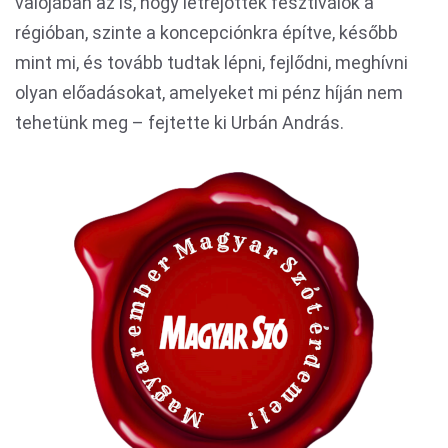
valójában az is, hogy létrejöttek fesztiválok a
régióban, szinte a koncepciónkra építve, később
mint mi, és tovább tudtak lépni, fejlődni, meghívni
olyan előadásokat, amelyeket mi pénz híján nem
tehetünk meg – fejtette ki Urbán András.