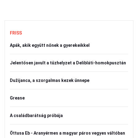
FRISS
Apák, akik együtt nőnek a gyerekeikkel
Jelentősen javult a tűzhelyzet a Delibláti-homokpusztán
Dužijanca, a szorgalmas kezek ünnepe
Grease
A családbarátság próbája
Öttusa Eb - Aranyérmes a magyar páros vegyes váltóban