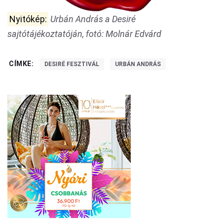
Nyitókép:
Urbán András a Desiré
sajtótájékoztatóján, fotó: Molnár Edvárd
CÍMKE:
DESIRÉ FESZTIVÁL
URBÁN ANDRÁS