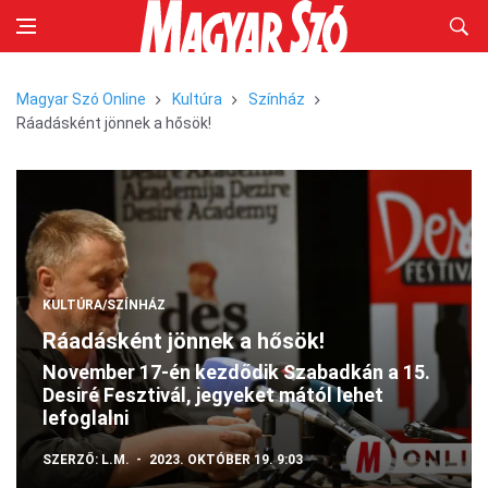
Magyar Szó Online
Kultúra
Színház
Ráadásként jönnek a hősök!
KULTÚRA/SZÍNHÁZ
Ráadásként jönnek a hősök!
November 17-én kezdődik Szabadkán a 15.
Desiré Fesztivál, jegyeket mától lehet
lefoglalni
SZERZŐ:
L.M.
2023. OKTÓBER 19. 9:03