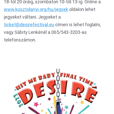
18-tól 20 óráig, szombaton 10-től 13-ig. Online a
www.kosztolanyi.org/hu/jegyek
oldalon lehet
jegyeket váltani. Jegyeket a
ticket@desirefestival.eu
címen is lehet foglalni,
vagy Sábity Lenkénél a 065/543-3203-as
telefonszámon.