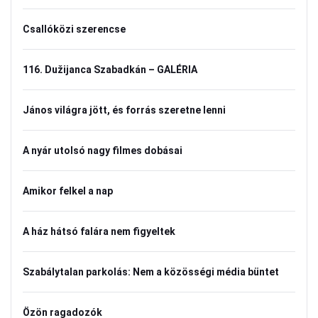
Csallóközi szerencse
116. Dužijanca Szabadkán – GALÉRIA
János világra jött, és forrás szeretne lenni
A nyár utolsó nagy filmes dobásai
Amikor felkel a nap
A ház hátsó falára nem figyeltek
Szabálytalan parkolás: Nem a közösségi média büntet
Özön ragadozók