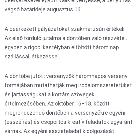
beérkezésével együtt válik érvényessé, a benyújtás
végső határideje augusztus 16.
A beérkezett pályázatokat szakmai zsűri értékeli.
Az első forduló jutalma a döntőben való részvétel,
egyben a rigóci kastélyban eltöltött három nap
szállással, étkezéssel.
A döntőbe jutott versenyzők háromnapos verseny
formájában mutathatják meg irodalomszeretetüket
és jártasságukat a kortárs szövegek
értelmezésében. Az október 16–18. között
megrendezendő döntőben a versenyzőkre egyéni
(esszéírás) és csoportos kreatív feladatok egyaránt
várnak. Az egyéni esszéfeladat kidolgozását