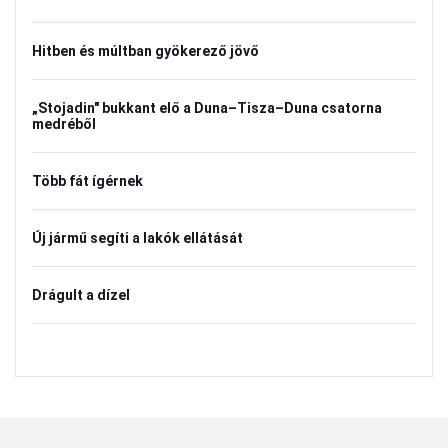
Hitben és múltban gyökerező jövő
„Stojadin" bukkant elő a Duna–Tisza–Duna csatorna
medréből
Több fát ígérnek
Új jármű segíti a lakók ellátását
Drágult a dízel