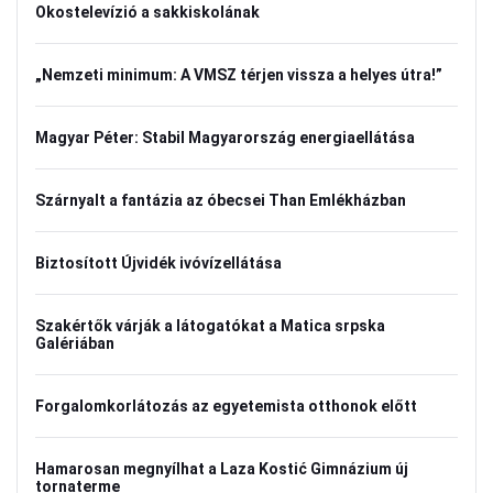
Okostelevízió a sakkiskolának
„Nemzeti minimum: A VMSZ térjen vissza a helyes útra!”
Magyar Péter: Stabil Magyarország energiaellátása
Szárnyalt a fantázia az óbecsei Than Emlékházban
Biztosított Újvidék ivóvízellátása
Szakértők várják a látogatókat a Matica srpska
Galériában
Forgalomkorlátozás az egyetemista otthonok előtt
Hamarosan megnyílhat a Laza Kostić Gimnázium új
tornaterme