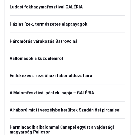
Ludasi fokhagymafesztival GALÉRIA
Házias ízek, természetes alapanyagok
Háromórás várakozás Batrovcinál
Vallomások a küzdelemről
Emlékezés a rezsőházi tábor áldozataira
A Malomfesztivál pénteki napja – GALÉRIA
A háború miatt veszélybe kerültek Szudán ősi piramisai
Harmincadik alkalommal ünnepel együtt a vajdasági
magyarság Palicson