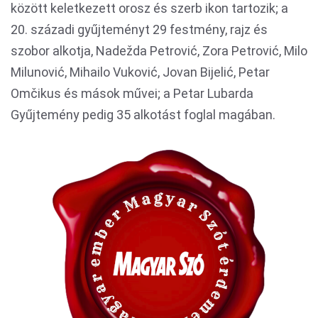
között keletkezett orosz és szerb ikon tartozik; a
20. századi gyűjteményt 29 festmény, rajz és
szobor alkotja, Nadežda Petrović, Zora Petrović, Milo
Milunović, Mihailo Vuković, Jovan Bijelić, Petar
Omčikus és mások művei; a Petar Lubarda
Gyűjtemény pedig 35 alkotást foglal magában.