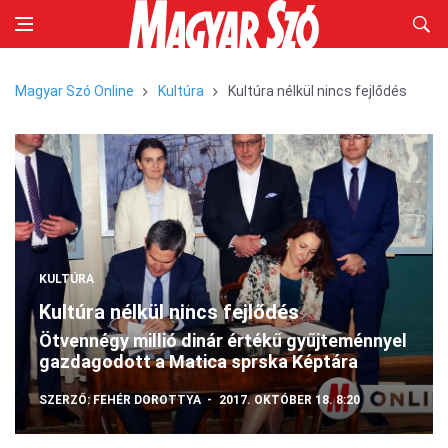
Magyar Szó Online
Kultúra
Kultúra nélkül nincs fejlődés
KULTÚRA
Kultúra nélkül nincs fejlődés
Ötvennégy millió dinár értékű gyűjteménnyel
gazdagodott a Matica sprska Képtára
SZERZŐ:
FEHÉR DOROTTYA
2017. OKTÓBER 18. 8:20