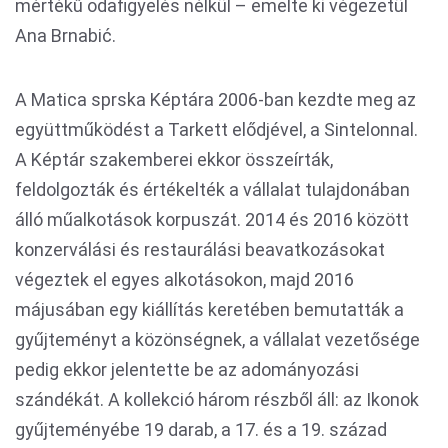
mértékű odafigyelés nélkül – emelte ki végezetül
Ana Brnabić.
A Matica sprska Képtára 2006-ban kezdte meg az
együttműködést a Tarkett elődjével, a Sintelonnal.
A Képtár szakemberei ekkor összeírták,
feldolgozták és értékelték a vállalat tulajdonában
álló műalkotások korpuszát. 2014 és 2016 között
konzerválási és restaurálási beavatkozásokat
végeztek el egyes alkotásokon, majd 2016
májusában egy kiállítás keretében bemutatták a
gyűjteményt a közönségnek, a vállalat vezetősége
pedig ekkor jelentette be az adományozási
szándékát. A kollekció három részből áll: az Ikonok
gyűjteményébe 19 darab, a 17. és a 19. század