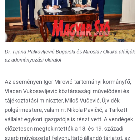
Dr. Tijana Palkovljević Bugarski és Miroslav Okuka aláírják
az adományozási okiratot
Az eseményen Igor Mirović tartományi kormányfő,
Vladan Vukosavljević köztársasági művelődési és
tájékoztatási miniszter, Miloš Vučević, Újvidék
polgármestere, valamint Nikola Pavičić, a Tarkett
vállalat egykori igazgatója is részt vett. A vendégek
előzetesen megtekintették a 18. és 19. századi
szerb művészetet felvonultató állandó tárlatot, az