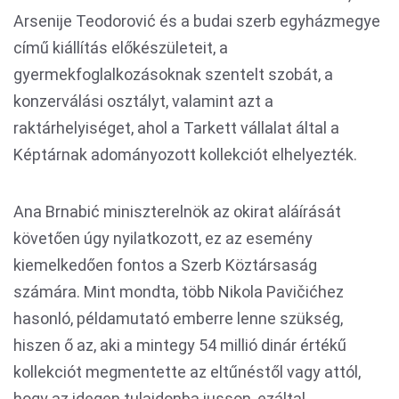
Arsenije Teodorović és a budai szerb egyházmegye
című kiállítás előkészületeit, a
gyermekfoglalkozásoknak szentelt szobát, a
konzerválási osztályt, valamint azt a
raktárhelyiséget, ahol a Tarkett vállalat által a
Képtárnak adományozott kollekciót elhelyezték.
Ana Brnabić miniszterelnök az okirat aláírását
követően úgy nyilatkozott, ez az esemény
kiemelkedően fontos a Szerb Köztársaság
számára. Mint mondta, több Nikola Pavičićhez
hasonló, példamutató emberre lenne szükség,
hiszen ő az, aki a mintegy 54 millió dinár értékű
kollekciót megmentette az eltűnéstől vagy attól,
hogy az idegen tulajdonba jusson, ezáltal