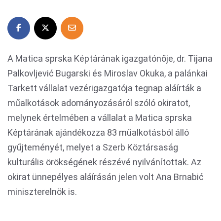
A Matica sprska Képtárának igazgatónője, dr. Tijana
Palkovljević Bugarski és Miroslav Okuka, a palánkai
Tarkett vállalat vezérigazgatója tegnap aláírták a
műalkotások adományozásáról szóló okiratot,
melynek értelmében a vállalat a Matica sprska
Képtárának ajándékozza 83 műalkotásból álló
gyűjteményét, melyet a Szerb Köztársaság
kulturális örökségének részévé nyilvánítottak. Az
okirat ünnepélyes aláírásán jelen volt Ana Brnabić
miniszterelnök is.