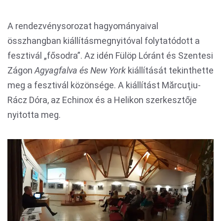
A rendezvénysorozat hagyományaival
összhangban kiállításmegnyitóval folytatódott a
fesztivál „fősodra”. Az idén Fülöp Lóránt és Szentesi
Zágon
Agyagfalva és New York
kiállítását tekinthette
meg a fesztivál közönsége. A kiállítást Mărcuţiu-
Rácz Dóra, az Echinox és a Helikon szerkesztője
nyitotta meg.