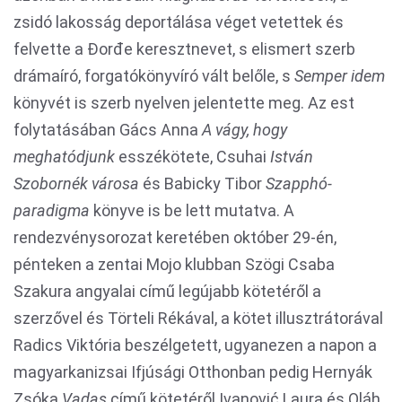
zsidó lakosság deportálása véget vetettek és
felvette a Đorđe keresztnevet, s elismert szerb
drámaíró, forgatókönyvíró vált belőle, s
Semper idem
könyvét is szerb nyelven jelentette meg. Az est
folytatásában Gács Anna
A vágy, hogy
meghatódjunk
esszékötete, Csuhai
István
Szobornék városa
és Babicky Tibor
Szapphó-
paradigma
könyve is be lett mutatva. A
rendezvénysorozat keretében október 29-én,
pénteken a zentai Mojo klubban Szögi Csaba
Szakura angyalai című legújabb kötetéről a
szerzővel és Törteli Rékával, a kötet illusztrátorával
Radics Viktória beszélgetett, ugyanezen a napon a
magyarkanizsai Ifjúsági Otthonban pedig Hernyák
Zsóka
Vadas
című kötetéről Ivanović Laura és Oláh