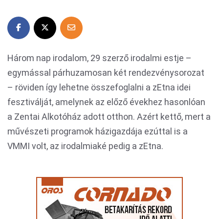
Három nap irodalom, 29 szerző irodalmi estje –
egymással párhuzamosan két rendezvénysorozat
– röviden így lehetne összefoglalni a zEtna idei
fesztiválját, amelynek az előző évekhez hasonlóan
a Zentai Alkotóház adott otthon. Azért kettő, mert a
művészeti programok házigazdája ezúttal is a
VMMI volt, az irodalmiaké pedig a zEtna.