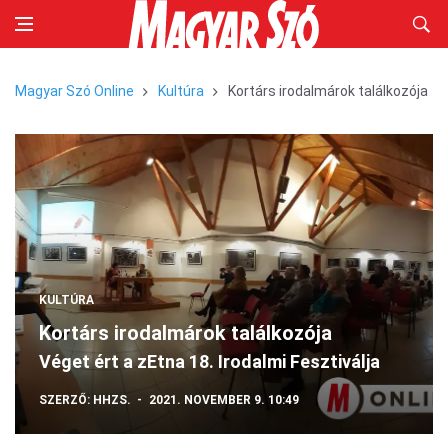
Magyar Szó Online
Kultúra
Kortárs irodalmárok találkozója
KULTÚRA
Kortárs irodalmárok találkozója
Véget ért a zEtna 18. Irodalmi Fesztiválja
SZERZŐ:
HHZS.
2021. NOVEMBER 9. 10:49