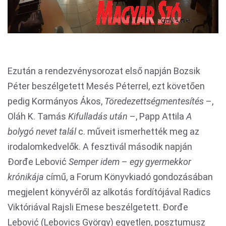
Ezután a rendezvénysorozat első napján Bozsik
Péter beszélgetett Mesés Péterrel, ezt követően
pedig Kormányos Ákos,
Töredezettségmentesítés
–,
Oláh K. Tamás
Kifulladás után
–, Papp Attila
A
bolygó nevet talál
c. műveit ismerhették meg az
irodalomkedvelők. A fesztivál második napján
Đorđe Lebović
Semper idem
–
egy gyermekkor
krónikája
című, a Forum Könyvkiadó gondozásában
megjelent könyvéről az alkotás fordítójával Radics
Viktóriával Rajsli Emese beszélgetett. Đorđe
Lebović (Lebovics György) egyetlen, posztumusz