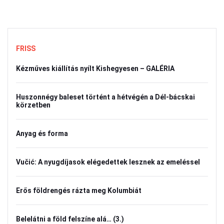
FRISS
Kézműves kiállítás nyílt Kishegyesen – GALÉRIA
Huszonnégy baleset történt a hétvégén a Dél-bácskai
körzetben
Anyag és forma
Vučić: A nyugdíjasok elégedettek lesznek az emeléssel
Erős földrengés rázta meg Kolumbiát
Belelátni a föld felszíne alá… (3.)