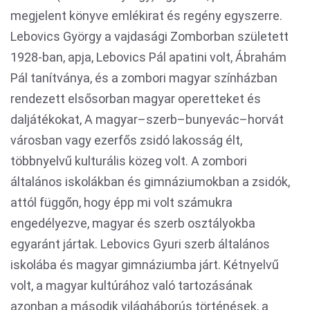
megjelent könyve emlékirat és regény egyszerre.
Lebovics György a vajdasági Zomborban született
1928-ban, apja, Lebovics Pál apatini volt, Ábrahám
Pál tanítványa, és a zombori magyar színházban
rendezett elsősorban magyar operetteket és
daljátékokat, A magyar–szerb–bunyevác–horvát
városban vagy ezerfős zsidó lakosság élt,
többnyelvű kulturális közeg volt. A zombori
általános iskolákban és gimnáziumokban a zsidók,
attól függőn, hogy épp mi volt számukra
engedélyezve, magyar és szerb osztályokba
egyaránt jártak. Lebovics Gyuri szerb általános
iskolába és magyar gimnáziumba járt. Kétnyelvű
volt, a magyar kultúrához való tartozásának
azonban a második világháborús történések, a