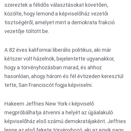
szereztek a félidős választásokat követően,
közölte, hogy lemond a képviselőház vezetői
tisztségéről, amelyet mint a demokrata frakció
vezetője töltött be.
A 82 éves kaliforniai liberális politikus, aki már
kétszer volt házelnök, bejelentette ugyanakkor,
hogy a törvényhozásban marad, és ahhoz
hasonlóan, ahogy három és fél évtizeden keresztül
tette, San Franciscót fogja képviselni.
Hakeem Jeffries New York-i képviselő
megpróbálhatja átvenni a helyét az újjáalakuló
képviselőház első számú demokratájaként. Jeffries
lenne az első fekete törvényhozó, aki az egyik nagy