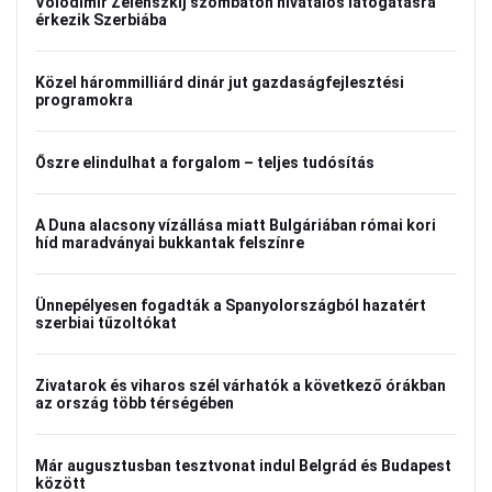
Volodimir Zelenszkij szombaton hivatalos látogatásra
érkezik Szerbiába
Közel hárommilliárd dinár jut gazdaságfejlesztési
programokra
Őszre elindulhat a forgalom – teljes tudósítás
A Duna alacsony vízállása miatt Bulgáriában római kori
híd maradványai bukkantak felszínre
Ünnepélyesen fogadták a Spanyolországból hazatért
szerbiai tűzoltókat
Zivatarok és viharos szél várhatók a következő órákban
az ország több térségében
Már augusztusban tesztvonat indul Belgrád és Budapest
között