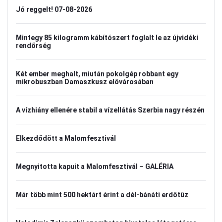
Jó reggelt! 07-08-2026
Mintegy 85 kilogramm kábítószert foglalt le az újvidéki
rendőrség
Két ember meghalt, miután pokolgép robbant egy
mikrobuszban Damaszkusz elővárosában
A vízhiány ellenére stabil a vízellátás Szerbia nagy részén
Elkezdődött a Malomfesztivál
Megnyitotta kapuit a Malomfesztivál – GALÉRIA
Már több mint 500 hektárt érint a dél-bánáti erdőtűz