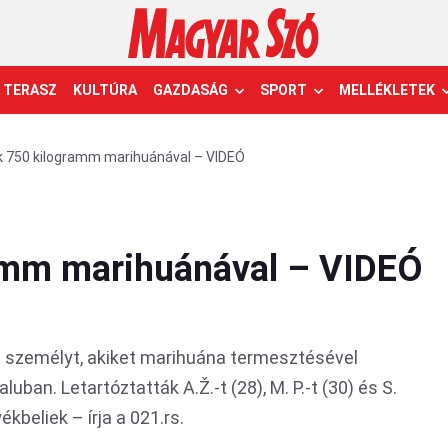
TERASZ
KULTÚRA
GAZDASÁG
SPORT
MELLÉKLETEK
 750 kilogramm marihuánával – VIDEÓ
amm marihuánával – VIDEÓ
m személyt, akiket marihuána termesztésével
uban. Letartóztatták A.Ž.-t (28), M. P.-t (30) és S.
kbeliek – írja a 021.rs.