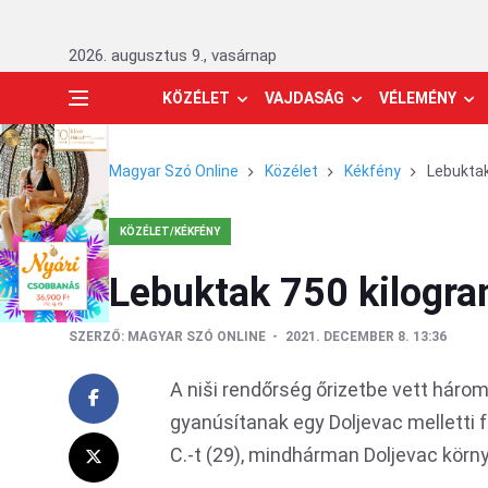
2026. augusztus 9., vasárnap
KÖZÉLET
VAJDASÁG
VÉLEMÉNY
Magyar Szó Online
Közélet
Kékfény
Lebuktak
KÖZÉLET/KÉKFÉNY
Lebuktak 750 kilogr
SZERZŐ:
MAGYAR SZÓ ONLINE
2021. DECEMBER 8. 13:36
A niši rendőrség őrizetbe vett háro
gyanúsítanak egy Doljevac melletti fal
C.-t (29), mindhárman Doljevac környé