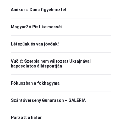
Amikor a Duna figyelmeztet
MagyarZó Pistike messéi
Létezünk és van jövőnk!
Vučić: Szerbia nem változtat Ukrajnával
kapcsolatos álláspontján
Fókuszban a fokhagyma
Szántóverseny Gunarason – GALÉRIA
Porzott a határ