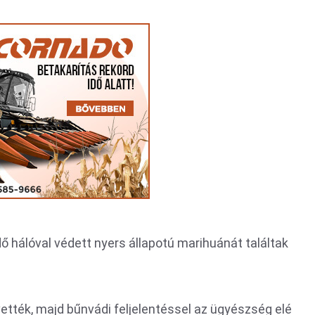
 hálóval védett nyers állapotú marihuánát találtak
vették, majd bűnvádi feljelentéssel az ügyészség elé