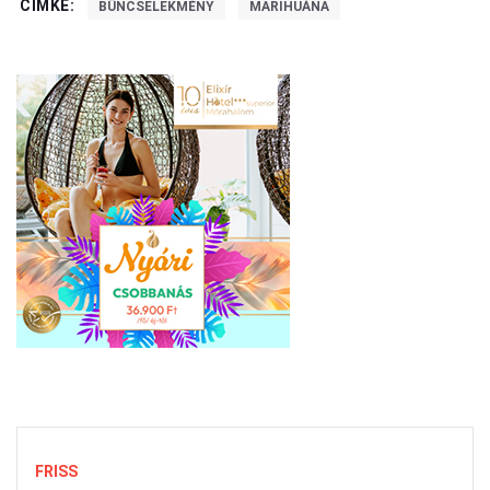
CÍMKE:
BŰNCSELEKMÉNY
MARIHUÁNA
FRISS