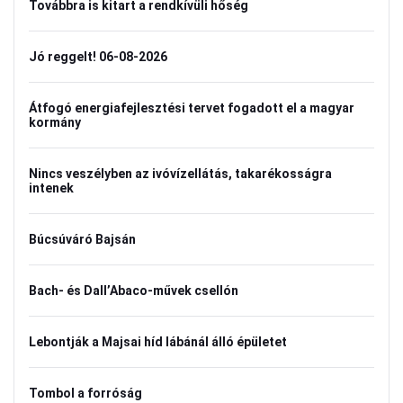
Továbbra is kitart a rendkívüli hőség
Jó reggelt! 06-08-2026
Átfogó energiafejlesztési tervet fogadott el a magyar
kormány
Nincs veszélyben az ivóvízellátás, takarékosságra
intenek
Búcsúváró Bajsán
Bach- és Dall’Abaco-művek csellón
Lebontják a Majsai híd lábánál álló épületet
Tombol a forróság