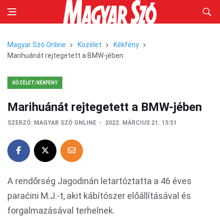
Magyar Szó Online
Közélet
Kékfény
Marihuánát rejtegetett a BMW-jében
KÖZÉLET/KÉKFÉNY
Marihuánát rejtegetett a BMW-jében
SZERZŐ:
MAGYAR SZÓ ONLINE
2022. MÁRCIUS 21. 15:51
A rendőrség Jagodinán letartóztatta a 46 éves
paraćini M.J.-t, akit kábítószer előállításával és
forgalmazásával terhelnek.