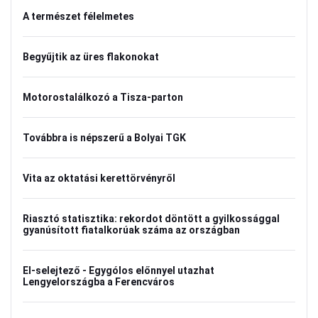
A természet félelmetes
Begyűjtik az üres flakonokat
Motorostalálkozó a Tisza-parton
Továbbra is népszerű a Bolyai TGK
Vita az oktatási kerettörvényről
Riasztó statisztika: rekordot döntött a gyilkossággal
gyanúsított fiatalkorúak száma az országban
El-selejtező - Egygólos előnnyel utazhat
Lengyelországba a Ferencváros