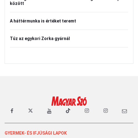
között
A háttérmunka is értéket teremt
Tűz az egykori Zorka gyárnál
GYERMEK- ÉS IFJÚSÁGI LAPOK