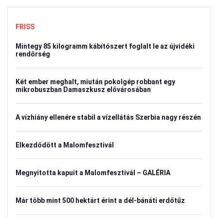
FRISS
Mintegy 85 kilogramm kábítószert foglalt le az újvidéki
rendőrség
Két ember meghalt, miután pokolgép robbant egy
mikrobuszban Damaszkusz elővárosában
A vízhiány ellenére stabil a vízellátás Szerbia nagy részén
Elkezdődött a Malomfesztivál
Megnyitotta kapuit a Malomfesztivál – GALÉRIA
Már több mint 500 hektárt érint a dél-bánáti erdőtűz