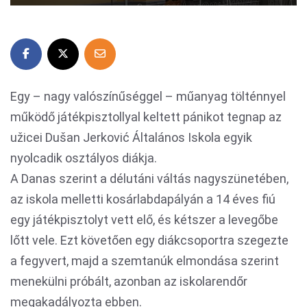
Egy – nagy valószínűséggel – műanyag tölténnyel
működő játékpisztollyal keltett pánikot tegnap az
užicei Dušan Jerković Általános Iskola egyik
nyolcadik osztályos diákja.
A Danas szerint a délutáni váltás nagyszünetében,
az iskola melletti kosárlabdapályán a 14 éves fiú
egy játékpisztolyt vett elő, és kétszer a levegőbe
lőtt vele. Ezt követően egy diákcsoportra szegezte
a fegyvert, majd a szemtanúk elmondása szerint
menekülni próbált, azonban az iskolarendőr
megakadályozta ebben.