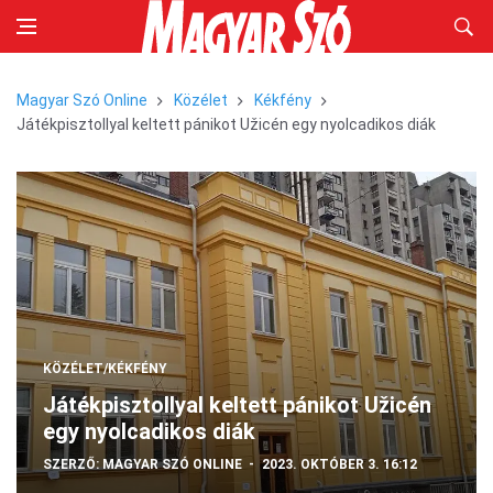
Magyar Szó Online
Közélet
Kékfény
Játékpisztollyal keltett pánikot Užicén egy nyolcadikos diák
KÖZÉLET/KÉKFÉNY
Játékpisztollyal keltett pánikot Užicén
egy nyolcadikos diák
SZERZŐ:
MAGYAR SZÓ ONLINE
2023. OKTÓBER 3. 16:12