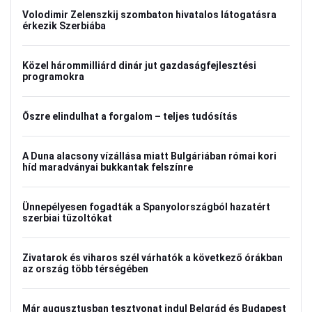
Volodimir Zelenszkij szombaton hivatalos látogatásra
érkezik Szerbiába
Közel hárommilliárd dinár jut gazdaságfejlesztési
programokra
Őszre elindulhat a forgalom – teljes tudósítás
A Duna alacsony vízállása miatt Bulgáriában római kori
híd maradványai bukkantak felszínre
Ünnepélyesen fogadták a Spanyolországból hazatért
szerbiai tűzoltókat
Zivatarok és viharos szél várhatók a következő órákban
az ország több térségében
Már augusztusban tesztvonat indul Belgrád és Budapest