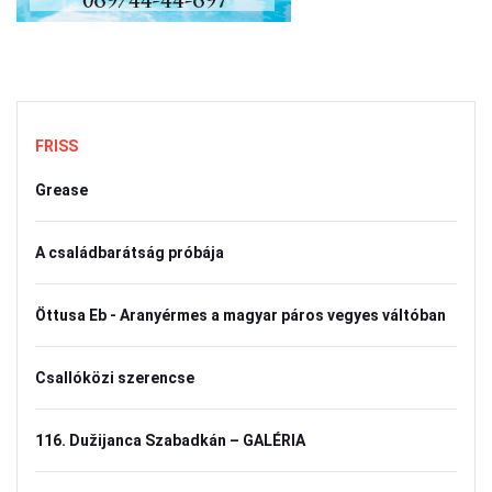
FRISS
Grease
A családbarátság próbája
Öttusa Eb - Aranyérmes a magyar páros vegyes váltóban
Csallóközi szerencse
116. Dužijanca Szabadkán – GALÉRIA