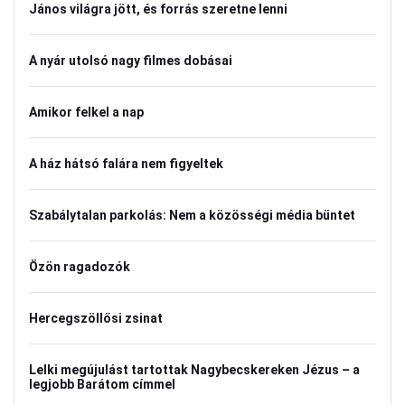
János világra jött, és forrás szeretne lenni
A nyár utolsó nagy filmes dobásai
Amikor felkel a nap
A ház hátsó falára nem figyeltek
Szabálytalan parkolás: Nem a közösségi média büntet
Özön ragadozók
Hercegszöllősi zsinat
Lelki megújulást tartottak Nagybecskereken Jézus – a
legjobb Barátom címmel