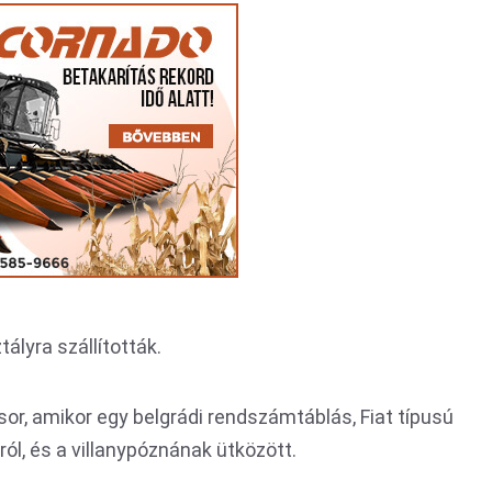
ályra szállították.
sor, amikor egy belgrádi rendszámtáblás, Fiat típusú
ól, és a villanypóznának ütközött.