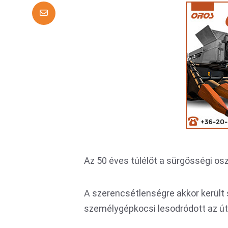
Az 50 éves túlélőt a sürgősségi oszt
A szerencsétlenségre akkor került 
személygépkocsi lesodródott az útr