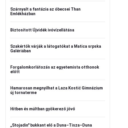
Szárnyalt a fantázia az óbecsei Than
Emlékházban
Biztosított Újvidék ivóvízellátása
Szakértők várják a látogatókat a Matica srpska
Galériában
Forgalomkorlátozás az egyetemista otthonok
előtt
Hamarosan megnyílhat a Laza Kostić Gimnázium
új tornaterme
Hitben és múltban gyökerező jövő
„Stojadin" bukkant elő a Duna–Tisza–Duna