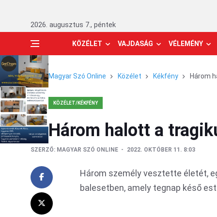
2026. augusztus 7., péntek
KÖZÉLET
VAJDASÁG
VÉLEMÉNY
Magyar Szó Online
Közélet
Kékfény
Három ha
KÖZÉLET/KÉKFÉNY
Három halott a tragik
SZERZŐ:
MAGYAR SZÓ ONLINE
2022. OKTÓBER 11. 8:03
Három személy vesztette életét, e
balesetben, amely tegnap késő est