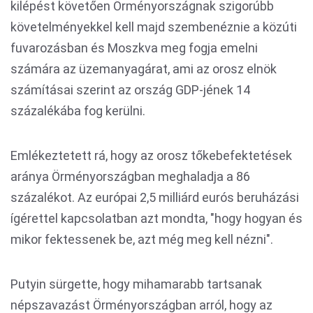
kilépést követően Örményországnak szigorúbb
követelményekkel kell majd szembenéznie a közúti
fuvarozásban és Moszkva meg fogja emelni
számára az üzemanyagárat, ami az orosz elnök
számításai szerint az ország GDP-jének 14
százalékába fog kerülni.
Emlékeztetett rá, hogy az orosz tőkebefektetések
aránya Örményországban meghaladja a 86
százalékot. Az európai 2,5 milliárd eurós beruházási
ígérettel kapcsolatban azt mondta, "hogy hogyan és
mikor fektessenek be, azt még meg kell nézni".
Putyin sürgette, hogy mihamarabb tartsanak
népszavazást Örményországban arról, hogy az