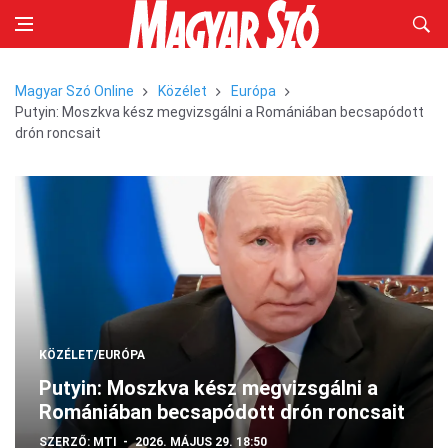
Magyar Szó Online
Közélet
Európa
Putyin: Moszkva kész megvizsgálni a Romániában becsapódott
drón roncsait
KÖZÉLET/EURÓPA
Putyin: Moszkva kész megvizsgálni a
Romániában becsapódott drón roncsait
SZERZŐ:
MTI
2026. MÁJUS 29. 18:50