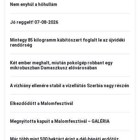
Nem enyhül a hőhullám
Jó reggelt! 07-08-2026
Mintegy 85 kilogramm kábítószert foglalt le az újvidéki
rendőrség
Két ember meghalt, miután pokolgép robbant egy
mikrobuszban Damaszkusz elővárosában
A vízhiány ellenére stabil a vízellátás Szerbia nagy részén
Elkezdődött a Malomfesztivál
Megnyitotta kapuit a Malomfesztivál – GALÉRIA
Már több mint 500 hektárt érint a dél-bánáti erdőtűz