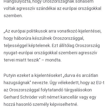
Hangsúlyozta, hogy Oroszországnak sohasem
voltak agresszív szándékai az európai országokkal
szemben.
„Az európai politikusok arra vonatkozó kijelentései,
hogy háborúra készülnek Oroszországgal,
teljességgel képtelenek. Ezt állítólag Oroszország
nyugat-európai országokkal szembeni agresszív
tervei miatt teszik" – mondta.
Putyin ezeket a kijelentéseket „durva és arcátlan
hazugságnak" nevezte. Úgy vélekedett, hogy az EU-t
az Oroszországgal folytatandó tárgyalásokon
Gerhard Schröder volt német kancellár vagy egy
hozzá hasonló személy képviselhetné.