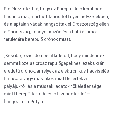
Emlékeztetett rá, hogy az Európai Unió korábban
hasonló magatartást tanúsított ilyen helyzetekben,
és alaptalan vádak hangzottak el Oroszország ellen
a Finnország, Lengyelország és a balti államok
területére berepülő drónok miatt.
„Később, rövid időn belül kiderült, hogy mindennek
semmi köze az orosz repülőgépekhez, ezek ukrán
eredetű drónok, amelyek az elektronikus hadviselés
hatására vagy más okok miatt letértek a
pályájukról, és a műszaki adatok tökéletlensége
miatt berepültek oda és ott zuhantak le" –
hangoztatta Putyin.