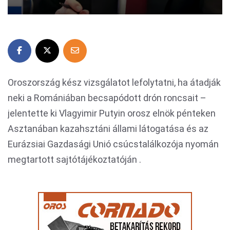
Oroszország kész vizsgálatot lefolytatni, ha átadják
neki a Romániában becsapódott drón roncsait –
jelentette ki Vlagyimir Putyin orosz elnök pénteken
Asztanában kazahsztáni állami látogatása és az
Eurázsiai Gazdasági Unió csúcstalálkozója nyomán
megtartott sajtótájékoztatóján .