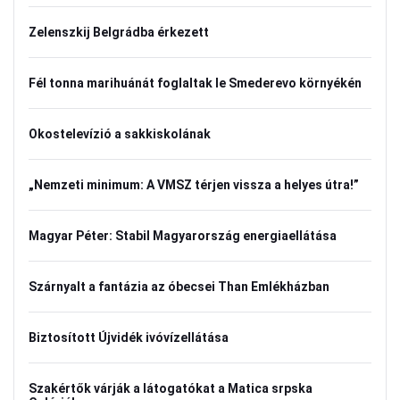
Zelenszkij Belgrádba érkezett
Fél tonna marihuánát foglaltak le Smederevo környékén
Okostelevízió a sakkiskolának
„Nemzeti minimum: A VMSZ térjen vissza a helyes útra!”
Magyar Péter: Stabil Magyarország energiaellátása
Szárnyalt a fantázia az óbecsei Than Emlékházban
Biztosított Újvidék ivóvízellátása
Szakértők várják a látogatókat a Matica srpska