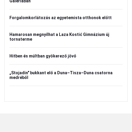
Galériában
Forgalomkorlátozás az egyetemista otthonok előtt
Hamarosan megnyílhat a Laza Kostić Gimnázium új
tornaterme
Hitben és múltban gyökerező jövő
„Stojadin" bukkant elő a Duna–Tisza–Duna csatorna
medréből