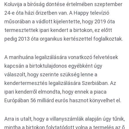
Koluvija a bíróság döntése értelmében szeptember
24-e óta házi őrizetben van. A Happy televízió
műsorában a vádlott kijelentette, hogy 2019 óta
termesztettek ipari kendert a birtokon, ez előtt
pedig 2013 óta organikus kertészettel foglalkoztak.
A marihuána legalizálására vonatkozó felvetések
kapcsán a birtoktulajdonos egyébként úgy
válaszolt, hogy szerinte szükség lenne a
kendertermesztés legalizálására Szerbiában. Az
ipari kenderről elmondta, hogy ennek a piaca
Európában 56 milliárd eurós hasznot könyvelhet el.
Arra is utalt, hogy a villanyszámlák alapján úgy tűnik,
mintha a birtokon folytatódott volna a termelés az ő