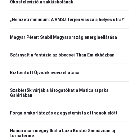
Okostelevízió a sakkiskolának
„Nemzeti minimum: A VMSZ térjen vissza a helyes útra!”
Magyar Péter: Stabil Magyarország energiaellátása
Szárnyalt a fantázia az óbecsei Than Emlékházban
Biztosított Újvidék ivóvízellátása
Szakértők várják a látogatókat a Matica srpska
Galériában
Forgalomkorlátozás az egyetemista otthonok előtt
Hamarosan megnyílhat a Laza Kostić Gimnázium új
tornaterme