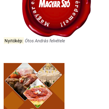
Nyitókép:
Ótos András felvétele