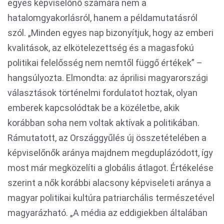
egyes képviselőnő számára nem a
hatalomgyakorlásról, hanem a példamutatásról
szól. „Minden egyes nap bizonyítjuk, hogy az emberi
kvalitások, az elkötelezettség és a magasfokú
politikai felelősség nem nemtől függő értékek” –
hangsúlyozta. Elmondta: az áprilisi magyarországi
választások történelmi fordulatot hoztak, olyan
emberek kapcsolódtak be a közéletbe, akik
korábban soha nem voltak aktívak a politikában.
Rámutatott, az Országgyűlés új összetételében a
képviselőnők aránya majdnem megduplázódott, így
most már megközelíti a globális átlagot. Értékelése
szerint a nők korábbi alacsony képviseleti aránya a
magyar politikai kultúra patriarchális természetével
magyarázható. „A média az eddigiekben általában