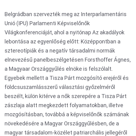
Belgrádban szervezték meg az Interparlamentáris
Unió (IPU) Parlamenti Képviselőnők
Világkonferenciáját, ahol a nyitónap Az akadályok
lebontása az egyenlőség előtt: Középpontban a
sztereotípiák és a negatív társadalmi normák
elnevezésű panelbeszélgetésen Forsthoffer Ágnes,
a Magyaar Országgyűlés elnöke is felszólalt.
Egyebek mellett a Tisza Párt mozgósító erejéről és
földcsuszamlásszerű választási győzelméről
beszélt, külön kitérve a nők szerepére a Tisza Párt
zászlaja alatt megkezdett folyamatokban, illetve
mozgósításban, továbbá a képviselőnők számának
növekedésére a Magyar Országgyűlésben, de a
magyar társadalom-közélet patriarchális jellegéről