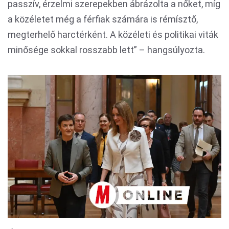
passzív, érzelmi szerepekben ábrázolta a nőket, míg
a közéletet még a férfiak számára is rémísztő,
megterhelő harctérként. A közéleti és politikai viták
minősége sokkal rosszabb lett” – hangsúlyozta.