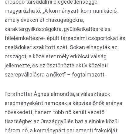
erősödő társadalmi elégedetlenséggel
magyarázható. „A kormányzati kommunikáció,
amely éveken át »hazugságokra,
karaktergyilkosságokra, gyűlöletkeltésre és
félelemkeltésre« épült társadalmi csoportokat és
családokat szakított szét. Sokan elhagyták az
országot, a közéletet mély erkölcsi válság
jellemezte, és ez ösztönözte aktív közéleti
szerepvállalásra a nőket” – fogtalmazott.
Forsthoffer Ágnes elmondta, a választások
eredményeként nemcsak a képviselőnők aránya
növekedett, hanem több nő került vezetői
tisztségbe: az Országgyűlés hat alelnöke közül
három nő, a kormánypárt parlamenti frakcióját