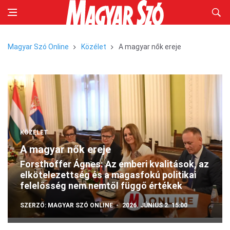
Magyar Szó Online
Közélet
A magyar nők ereje
KÖZÉLET
A magyar nők ereje
Forsthoffer Ágnes: Az emberi kvalitások, az
elkötelezettség és a magasfokú politikai
felelősség nem nemtől függő értékek
SZERZŐ:
MAGYAR SZÓ ONLINE
2026. JÚNIUS 2. 15:00