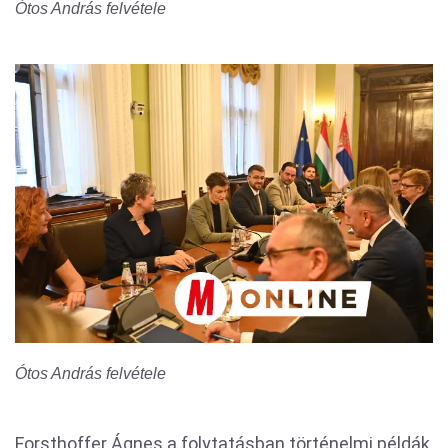
Ótos András felvétele
Ótos András felvétele
Forsthoffer Ágnes a folytatásban történelmi példák