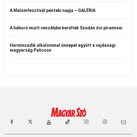
A Malomfesztivál pénteki napja – GALÉRIA
A háború miatt veszélybe kerültek Szudán ősi piramisai
Harmincadik alkalommal ünnepel együtt a vajdasági
magyarság Palicson