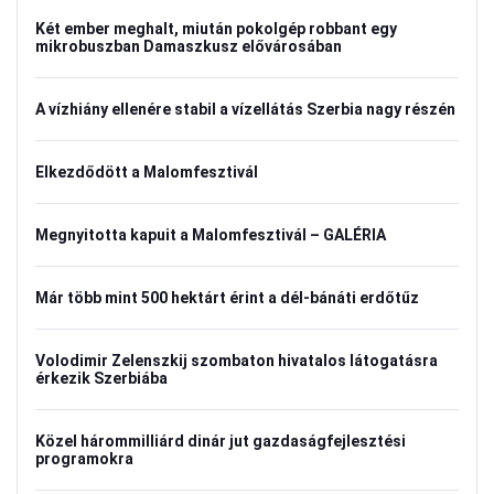
Két ember meghalt, miután pokolgép robbant egy
mikrobuszban Damaszkusz elővárosában
A vízhiány ellenére stabil a vízellátás Szerbia nagy részén
Elkezdődött a Malomfesztivál
Megnyitotta kapuit a Malomfesztivál – GALÉRIA
Már több mint 500 hektárt érint a dél-bánáti erdőtűz
Volodimir Zelenszkij szombaton hivatalos látogatásra
érkezik Szerbiába
Közel hárommilliárd dinár jut gazdaságfejlesztési
programokra