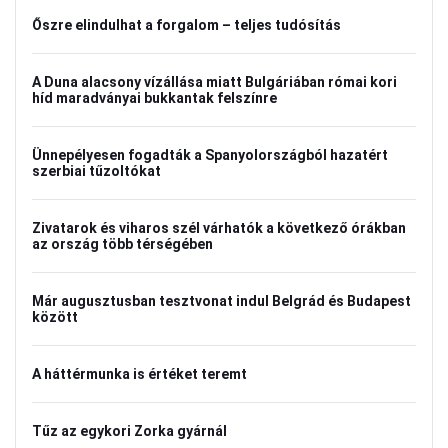
Őszre elindulhat a forgalom – teljes tudósítás
A Duna alacsony vízállása miatt Bulgáriában római kori
híd maradványai bukkantak felszínre
Ünnepélyesen fogadták a Spanyolországból hazatért
szerbiai tűzoltókat
Zivatarok és viharos szél várhatók a következő órákban
az ország több térségében
Már augusztusban tesztvonat indul Belgrád és Budapest
között
A háttérmunka is értéket teremt
Tűz az egykori Zorka gyárnál