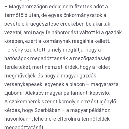
– Magyarországon eddig nem fizettek adót a
termőföld után, de egyes önkormányzatok a
bevételeik kiegészítése érdekében be akarták
vezetni, ami nagy felháborodást váltott ki a gazdák
körében, ezért a kormánynak reagálnia kellett.
Törvény született, amely megtiltja, hogy a
hatóságok megadóztassák a mezőgazdasági
területeket, mert nemzeti érdek, hogy a földet
megműveljék, és hogy a magyar gazdák
versenyképesek legyenek a piacon – magyarázta
Ljubomir Aleksov magyar parlamenti képvislő.
A szakemberek szerint komoly elemzést igénylő
kérdés, hogy Szerbiában – a magyar példához
hasonlóan–, lehetne-e eltörölni a termőföldek
megadóztatását.