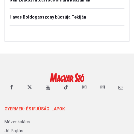
Nemzetközi utcai focitornára készülnek
Havas Boldogasszony búcsúja Tekiján
GYERMEK- ÉS IFJÚSÁGI LAPOK
Mézeskalács
Jó Pajtás