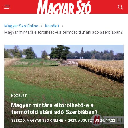
Magyar Szó Online
Közélet
Magyar mintára eltörölhető-e a termőföld utáni adó Szerbiában?
KÖZÉLET
Magyar mintára eltörölhető-e a
termőföld utáni adó Szerbiában?
SZERZŐ:
MAGYAR SZÓ ONLINE
2023. AUGUSZTUS 24. 17:22