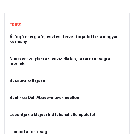
FRISS
Átfogó energiafejlesztési tervet fogadott el a magyar
kormány
Nincs veszélyben az ivóvízellátás, takarékosságra
intenek
Búcsúváró Bajsán
Bach- és Dall’Abaco-művek csellón
Lebontják a Majsai híd lábánál álló épületet
Tombol a forróság