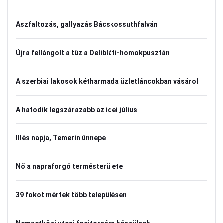
Aszfaltozás, gallyazás Bácskossuthfalván
Újra fellángolt a tűz a Delibláti-homokpusztán
A szerbiai lakosok kétharmada üzletláncokban vásárol
A hatodik legszárazabb az idei július
Illés napja, Temerin ünnepe
Nő a napraforgó termésterülete
39 fokot mértek több településen