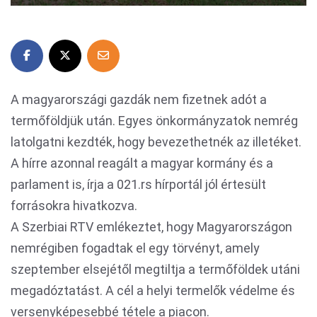
A magyarországi gazdák nem fizetnek adót a
termőföldjük után. Egyes önkormányzatok nemrég
latolgatni kezdték, hogy bevezethetnék az illetéket.
A hírre azonnal reagált a magyar kormány és a
parlament is, írja a 021.rs hírportál jól értesült
forrásokra hivatkozva.
A Szerbiai RTV emlékeztet, hogy Magyarországon
nemrégiben fogadtak el egy törvényt, amely
szeptember elsejétől megtiltja a termőföldek utáni
megadóztatást. A cél a helyi termelők védelme és
versenyképesebbé tétele a piacon.