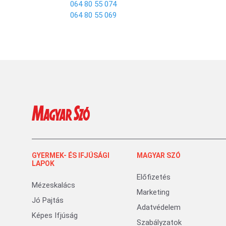
064 80 55 074
064 80 55 069
GYERMEK- ÉS IFJÚSÁGI
MAGYAR SZÓ
LAPOK
Előfizetés
Mézeskalács
Marketing
Jó Pajtás
Adatvédelem
Képes Ifjúság
Szabályzatok