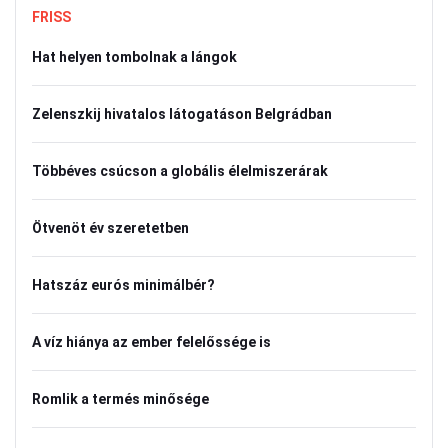
FRISS
Hat helyen tombolnak a lángok
Zelenszkij hivatalos látogatáson Belgrádban
Többéves csúcson a globális élelmiszerárak
Ötvenöt év szeretetben
Hatszáz eurós minimálbér?
A víz hiánya az ember felelőssége is
Romlik a termés minősége