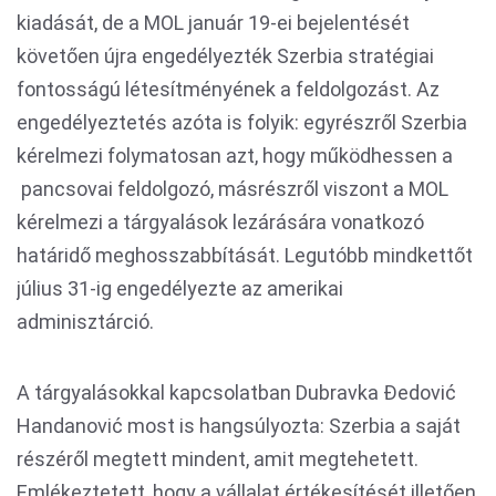
kiadását, de a MOL január 19-ei bejelentését
követően újra engedélyezték Szerbia stratégiai
fontosságú létesítményének a feldolgozást. Az
engedélyeztetés azóta is folyik: egyrészről Szerbia
kérelmezi folymatosan azt, hogy működhessen a
pancsovai feldolgozó, másrészről viszont a MOL
kérelmezi a tárgyalások lezárására vonatkozó
határidő meghosszabbítását. Legutóbb mindkettőt
július 31-ig engedélyezte az amerikai
adminisztárció.
A tárgyalásokkal kapcsolatban Dubravka Đedović
Handanović most is hangsúlyozta: Szerbia a saját
részéről megtett mindent, amit megtehetett.
Emlékeztetett, hogy a vállalat értékesítését illetően