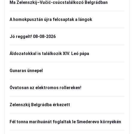
Ma Zelenszkij–Vučić-csúcstalálkozó Belgrádban
A homokpusztán újra felcsaptak a lángok
Jó reggelt! 08-08-2026
Áldozatokkal is találkozik XIV. Leó pápa
Gunaras ünnepel
Óvatosan az elektromos rollereken!
Zelenszkij Belgrádba érkezett
Fél tonna marihuánát foglaltak le Smederevo környékén