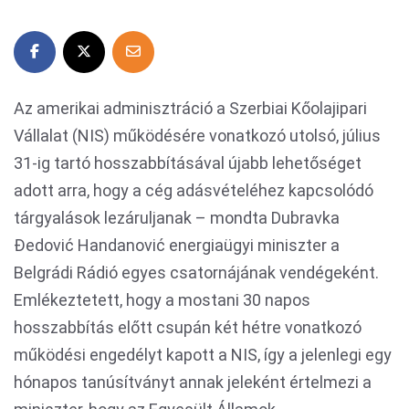
Az amerikai adminisztráció a Szerbiai Kőolajipari
Vállalat (NIS) működésére vonatkozó utolsó, július
31-ig tartó hosszabbításával újabb lehetőséget
adott arra, hogy a cég adásvételéhez kapcsolódó
tárgyalások lezáruljanak – mondta Dubravka
Đedović Handanović energiaügyi miniszter a
Belgrádi Rádió egyes csatornájának vendégeként.
Emlékeztetett, hogy a mostani 30 napos
hosszabbítás előtt csupán két hétre vonatkozó
működési engedélyt kapott a NIS, így a jelenlegi egy
hónapos tanúsítványt annak jeleként értelmezi a