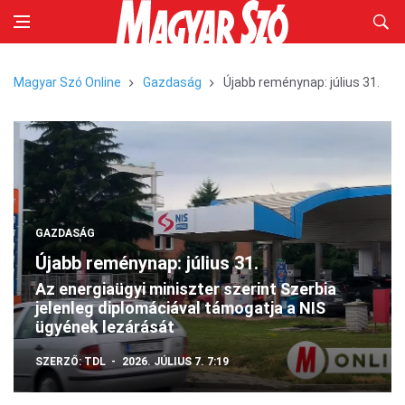
Magyar Szó Online
Gazdaság
Újabb reménynap: július 31.
GAZDASÁG
Újabb reménynap: július 31.
Az energiaügyi miniszter szerint Szerbia
jelenleg diplomáciával támogatja a NIS
ügyének lezárását
SZERZŐ:
TDL
2026. JÚLIUS 7. 7:19