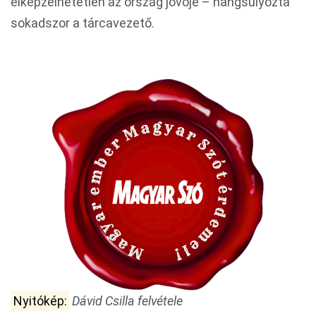
elképzelhetetlen az ország jövője – hangsúlyozta
sokadszor a tárcavezető.
Nyitókép:
Dávid Csilla felvétele