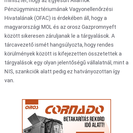
miniszter, hogy az Egyesült Államok
Pénzügyminisztériumának Vagyonellenőrzési
Hivatalának (OFAC) is érdekében áll, hogy a
magyarországi MOL és az orosz Gazpromnyeft
között sikeresen záruljanak le a tárgyalások. A
tárcavezető ismét hangsúlyozta, hogy rendes
körülmények között is kifejezetten összetettek a
tárgyalások egy olyan jelentőségű vállalatnál, mint a
NIS, szankciók alatt pedig ez hatványozottan így
van.