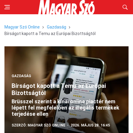
Magyar Szó Online
Gazdaság
Bírságot kapott a Temu az Európai Bizottságtól
GAZDASÁG
Bírságot kapott a Temu az Európai
Bizottságtól
Brüsszel szerint a kínai online piactér nem
lépett fel megfelelően az illegális termékek
terjedése ellen
SZERZŐ:
MAGYAR SZÓ ONLINE
2026. MÁJUS 28. 16:45