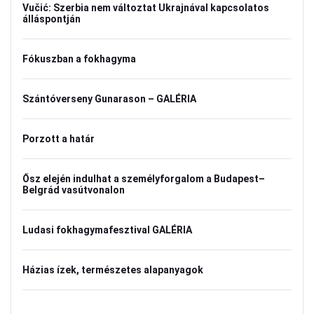
Vučić: Szerbia nem változtat Ukrajnával kapcsolatos
álláspontján
Fókuszban a fokhagyma
Szántóverseny Gunarason – GALÉRIA
Porzott a határ
Ősz elején indulhat a személyforgalom a Budapest–
Belgrád vasútvonalon
Ludasi fokhagymafesztival GALÉRIA
Házias ízek, természetes alapanyagok