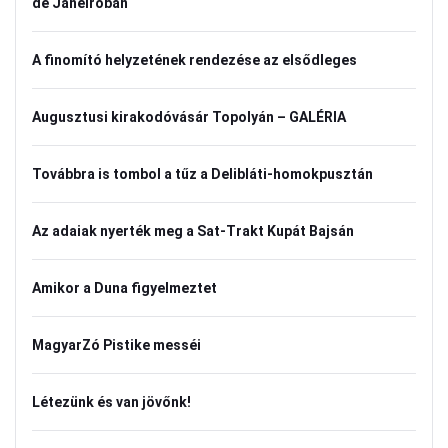
de Janeiróban
A finomító helyzetének rendezése az elsődleges
Augusztusi kirakodóvásár Topolyán – GALÉRIA
Továbbra is tombol a tűz a Delibláti-homokpusztán
Az adaiak nyerték meg a Sat-Trakt Kupát Bajsán
Amikor a Duna figyelmeztet
MagyarZó Pistike messéi
Létezünk és van jövőnk!