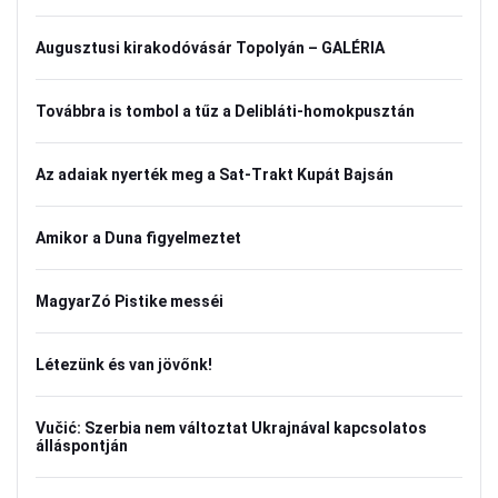
Augusztusi kirakodóvásár Topolyán – GALÉRIA
Továbbra is tombol a tűz a Delibláti-homokpusztán
Az adaiak nyerték meg a Sat-Trakt Kupát Bajsán
Amikor a Duna figyelmeztet
MagyarZó Pistike messéi
Létezünk és van jövőnk!
Vučić: Szerbia nem változtat Ukrajnával kapcsolatos
álláspontján