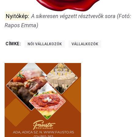
Nyitókép:
A sikeresen végzett résztvevők sora (Fotó:
Rapos Emma)
CÍMKE:
NŐI VÁLLALKOZÓK
VÁLLALKOZÓK