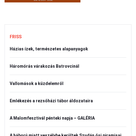
FRISS
Házias ízek, természetes alapanyagok
Háromórás várakozás Batrovcinál
Vallomások a küzdelemről
Emlékezés a rezsőházi tábor áldozataira
A Malomfesztivál pénteki napja – GALÉRIA
A háború miatt veszélybe kerültek Szudán ősi piramisai