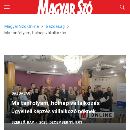
Magyar Szó Online
Gazdaság
Ma tanfolyam, holnap vállalkozás
GAZDASÁG
Ma tanfolyam, holnap vállalkozás
Ügyviteli képzés vállalkozó nőknek
SZERZŐ:
RAP
2025. DECEMBER 31. 9:03