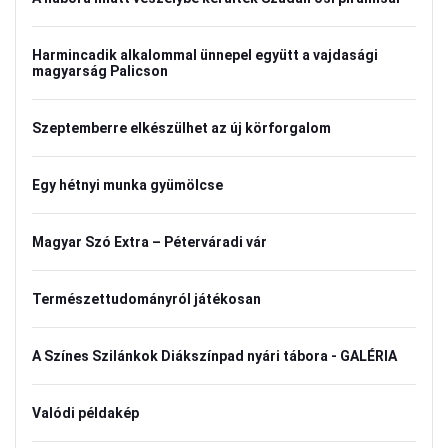
Harmincadik alkalommal ünnepel együtt a vajdasági
magyarság Palicson
Szeptemberre elkészülhet az új körforgalom
Egy hétnyi munka gyümölcse
Magyar Szó Extra – Péterváradi vár
Természettudományról játékosan
A Színes Szilánkok Diákszínpad nyári tábora - GALÉRIA
Valódi példakép