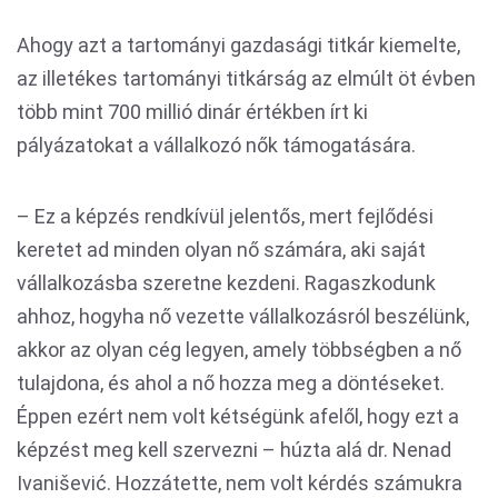
Ahogy azt a tartományi gazdasági titkár kiemelte,
az illetékes tartományi titkárság az elmúlt öt évben
több mint 700 millió dinár értékben írt ki
pályázatokat a vállalkozó nők támogatására.
– Ez a képzés rendkívül jelentős, mert fejlődési
keretet ad minden olyan nő számára, aki saját
vállalkozásba szeretne kezdeni. Ragaszkodunk
ahhoz, hogyha nő vezette vállalkozásról beszélünk,
akkor az olyan cég legyen, amely többségben a nő
tulajdona, és ahol a nő hozza meg a döntéseket.
Éppen ezért nem volt kétségünk afelől, hogy ezt a
képzést meg kell szervezni – húzta alá dr. Nenad
Ivanišević. Hozzátette, nem volt kérdés számukra