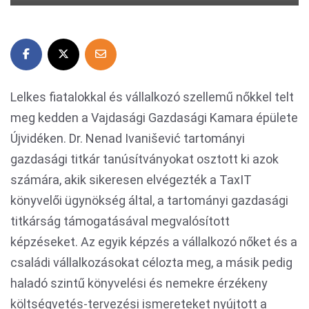
Lelkes fiatalokkal és vállalkozó szellemű nőkkel telt
meg kedden a Vajdasági Gazdasági Kamara épülete
Újvidéken. Dr. Nenad Ivanišević tartományi
gazdasági titkár tanúsítványokat osztott ki azok
számára, akik sikeresen elvégezték a TaxIT
könyvelői ügynökség által, a tartományi gazdasági
titkárság támogatásával megvalósított
képzéseket. Az egyik képzés a vállalkozó nőket és a
családi vállalkozásokat célozta meg, a másik pedig
haladó szintű könyvelési és nemekre érzékeny
költségvetés-tervezési ismereteket nyújtott a