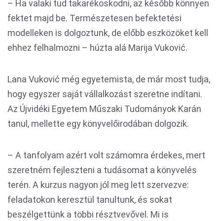
– Ha valaki tud takarékoskodni, az később könnyen
fektet majd be. Természetesen befektetési
modelleken is dolgoztunk, de előbb eszközöket kell
ehhez felhalmozni – húzta alá Marija Vuković.
Lana Vuković még egyetemista, de már most tudja,
hogy egyszer saját vállalkozást szeretne indítani.
Az Újvidéki Egyetem Műszaki Tudományok Karán
tanul, mellette egy könyvelőirodában dolgozik.
– A tanfolyam azért volt számomra érdekes, mert
szeretném fejleszteni a tudásomat a könyvelés
terén. A kurzus nagyon jól meg lett szervezve:
feladatokon keresztül tanultunk, és sokat
beszélgettünk a többi résztvevővel. Mi is