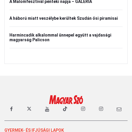
A Malomfesztivál pénteki napja – GALÉRIA
A háború miatt veszélybe kerültek Szudán ősi piramisai
Harmincadik alkalommal ünnepel együtt a vajdasági
magyarság Palicson
GYERMEK- ÉS IFJÚSÁGI LAPOK