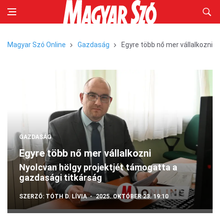
Magyar Szó Online
Gazdaság
Egyre több nő mer vállalkozni
GAZDASÁG
Egyre több nő mer vállalkozni
Nyolcvan hölgy projektjét támogatta a
gazdasági titkárság
SZERZŐ:
TÓTH D. LÍVIA
2025. OKTÓBER 23. 19:10