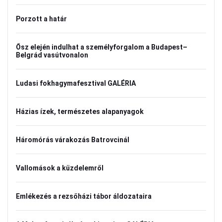
Porzott a határ
Ősz elején indulhat a személyforgalom a Budapest–
Belgrád vasútvonalon
Ludasi fokhagymafesztival GALÉRIA
Házias ízek, természetes alapanyagok
Háromórás várakozás Batrovcinál
Vallomások a küzdelemről
Emlékezés a rezsőházi tábor áldozataira