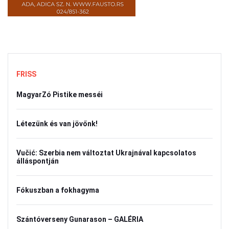
FRISS
MagyarZó Pistike messéi
Létezünk és van jövőnk!
Vučić: Szerbia nem változtat Ukrajnával kapcsolatos
álláspontján
Fókuszban a fokhagyma
Szántóverseny Gunarason – GALÉRIA