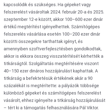
kapcsolódik és szükséges. Ha gépeket vagy
felszerelést vásároltak 2024. február 20-a és 2025.
szeptember 12-e között, akkor 100–600 ezer dinár
értékű megtérítést igényelhettek. Számítógépes
felszerelés vásárlása esetén 100–200 ezer dinár
közötti összegekre tarthattak igényt, és
amennyiben szoftverfejlesztésben gondolkodtak,
akkor is ekkora összeg visszatérítését kérhették a
titkárságtól. Szolgáltatás megtérítésére viszont
40–150 ezer dináros hozzájárulást kaphattak. A
titkárság a befektetésük értékének akár a 90
százalékát is megtérítette: a pályázók többsége
különböző gépeket és számítógépes felszerelést
vásárolt, ehhez igényelte a titkárság hozzájárulását
– tért ki a támogatás felhasználására Pál Viktor.