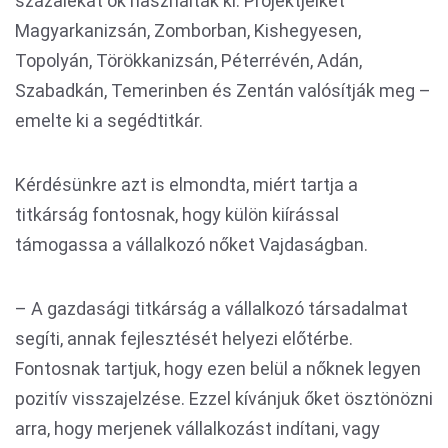
százalékát ők használták ki. Projektjeiket
Magyarkanizsán, Zomborban, Kishegyesen,
Topolyán, Törökkanizsán, Péterrévén, Adán,
Szabadkán, Temerinben és Zentán valósítják meg –
emelte ki a segédtitkár.
Kérdésünkre azt is elmondta, miért tartja a
titkárság fontosnak, hogy külön kiírással
támogassa a vállalkozó nőket Vajdaságban.
– A gazdasági titkárság a vállalkozó társadalmat
segíti, annak fejlesztését helyezi előtérbe.
Fontosnak tartjuk, hogy ezen belül a nőknek legyen
pozitív visszajelzése. Ezzel kívánjuk őket ösztönözni
arra, hogy merjenek vállalkozást indítani, vagy