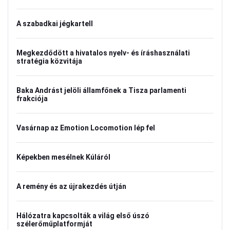
A szabadkai jégkartell
Megkezdődött a hivatalos nyelv- és íráshasználati
stratégia közvitája
Baka Andrást jelöli államfőnek a Tisza parlamenti
frakciója
Vasárnap az Emotion Locomotion lép fel
Képekben mesélnek Kúláról
A remény és az újrakezdés útján
Hálózatra kapcsolták a világ első úszó
szélerőműplatformját