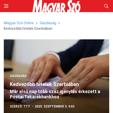
Magyar Szó Online
Gazdaság
Kedvezőbb hitelek Szerbiában
GAZDASÁG
Kedvezőbb hitelek Szerbiában
Már első nap több száz igénylés érkezett a
Postai Takarékbankhoz
SZERZŐ:
TTT
2025. SZEPTEMBER 3. 9:02