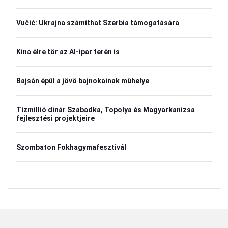
Vučić: Ukrajna számíthat Szerbia támogatására
Kína élre tör az AI-ipar terén is
Bajsán épül a jövő bajnokainak műhelye
Tízmillió dinár Szabadka, Topolya és Magyarkanizsa
fejlesztési projektjeire
Szombaton Fokhagymafesztivál