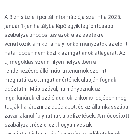
A Biznis üzleti portál információja szerint a 2025.
január 1-jén hatályba lépő egyik legfontosabb
szabályzatmódosítás azokra az esetekre
vonatkozik, amikor a helyi önkormányzatok az előírt
határidőben nem közlik az ingatlanok átlagárát. Az
új megoldás szerint ilyen helyzetben a
rendelkezésre álló más kritériumok szerint
meghatározott ingatlanértékek alapján fognak
adóztatni. Más szóval, ha hiányoznak az
ingatlanárakról szóló adatok, akkor is idejében meg
tudják határozni az adóalapot, és az államkasszába
zavartalanul folyhatnak a befizetések. A módosított
szabályzat részletezi, hogyan veszik
nyilvántartásba az év folyamán az adókötelesek