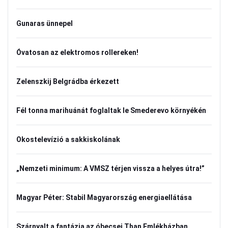
Gunaras ünnepel
Óvatosan az elektromos rollereken!
Zelenszkij Belgrádba érkezett
Fél tonna marihuánát foglaltak le Smederevo környékén
Okostelevízió a sakkiskolának
„Nemzeti minimum: A VMSZ térjen vissza a helyes útra!”
Magyar Péter: Stabil Magyarország energiaellátása
Szárnyalt a fantázia az óbecsei Than Emlékházban