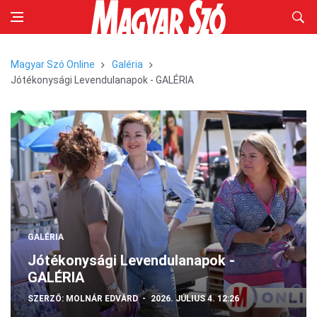
Magyar Szó Online
Galéria
Jótékonysági Levendulanapok - GALÉRIA
GALÉRIA
Jótékonysági Levendulanapok -
GALÉRIA
SZERZŐ:
MOLNÁR EDVÁRD
2026. JÚLIUS 4. 12:26