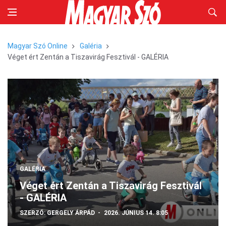
Magyar Szó Online
Galéria
Véget ért Zentán a Tiszavirág Fesztivál - GALÉRIA
GALÉRIA
Véget ért Zentán a Tiszavirág Fesztivál
- GALÉRIA
SZERZŐ:
GERGELY ÁRPÁD
2026. JÚNIUS 14. 8:05