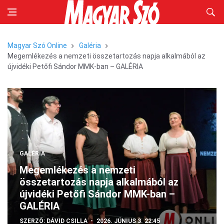
Magyar Szó Online
Galéria
Megemlékezés a nemzeti összetartozás napja alkalmából az
újvidéki Petőfi Sándor MMK-ban – GALÉRIA
GALÉRIA
Megemlékezés a nemzeti
összetartozás napja alkalmából az
újvidéki Petőfi Sándor MMK-ban –
GALÉRIA
SZERZŐ:
DÁVID CSILLA
2026. JÚNIUS 3. 22:45