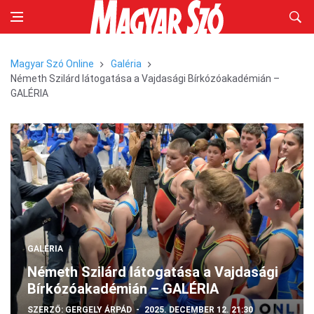
Magyar Szó Online
Galéria
Németh Szilárd látogatása a Vajdasági Bírkózóakadémián –
GALÉRIA
GALÉRIA
Németh Szilárd látogatása a Vajdasági
Bírkózóakadémián – GALÉRIA
SZERZŐ:
GERGELY ÁRPÁD
2025. DECEMBER 12. 21:30