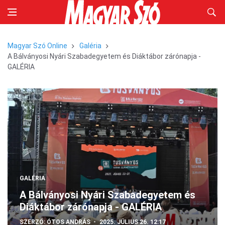
Magyar Szó Online
Galéria
A Bálványosi Nyári Szabadegyetem és Diáktábor zárónapja -
GALÉRIA
GALÉRIA
A Bálványosi Nyári Szabadegyetem és
Diáktábor zárónapja - GALÉRIA
SZERZŐ:
ÓTOS ANDRÁS
2025. JÚLIUS 26. 12:17