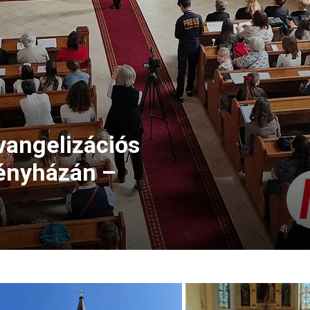
angelizációs
ényházán –