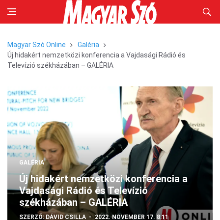
Magyar Szó Online
Galéria
Új hidakért nemzetközi konferencia a Vajdasági Rádió és
Televízió székházában – GALÉRIA
GALÉRIA
Új hidakért nemzetközi konferencia a
Vajdasági Rádió és Televízió
székházában – GALÉRIA
SZERZŐ:
DÁVID CSILLA
2022. NOVEMBER 17. 8:11