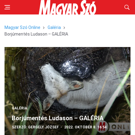
Magyar Szó Online
Galéria
Borjúmentés Ludason – GALÉRIA
GALÉRIA
Borjúmentés Ludason – GALÉRIA
SZERZŐ:
GERGELY JÓZSEF
2022. OKTÓBER 8. 16:54