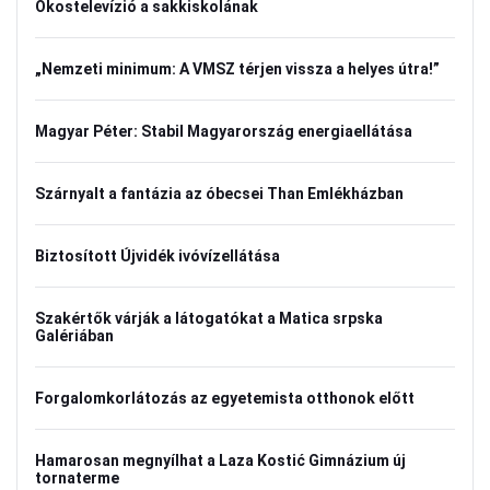
Okostelevízió a sakkiskolának
„Nemzeti minimum: A VMSZ térjen vissza a helyes útra!”
Magyar Péter: Stabil Magyarország energiaellátása
Szárnyalt a fantázia az óbecsei Than Emlékházban
Biztosított Újvidék ivóvízellátása
Szakértők várják a látogatókat a Matica srpska
Galériában
Forgalomkorlátozás az egyetemista otthonok előtt
Hamarosan megnyílhat a Laza Kostić Gimnázium új
tornaterme