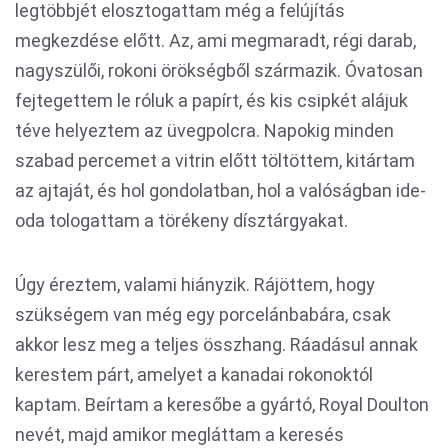
legtöbbjét elosztogattam még a felújítás
megkezdése előtt. Az, ami megmaradt, régi darab,
nagyszülői, rokoni örökségből származik. Óvatosan
fejtegettem le róluk a papírt, és kis csipkét alájuk
téve helyeztem az üvegpolcra. Napokig minden
szabad percemet a vitrin előtt töltöttem, kitártam
az ajtaját, és hol gondolatban, hol a valóságban ide-
oda tologattam a törékeny dísztárgyakat.
Úgy éreztem, valami hiányzik. Rájöttem, hogy
szükségem van még egy porcelánbabára, csak
akkor lesz meg a teljes összhang. Ráadásul annak
kerestem párt, amelyet a kanadai rokonoktól
kaptam. Beírtam a keresőbe a gyártó, Royal Doulton
nevét, majd amikor megláttam a keresés