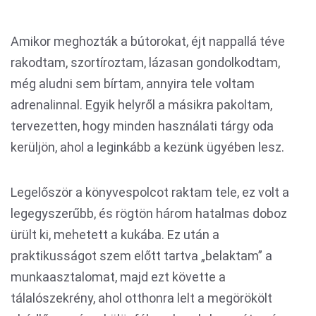
Amikor meghozták a bútorokat, éjt nappallá téve
rakodtam, szortíroztam, lázasan gondolkodtam,
még aludni sem bírtam, annyira tele voltam
adrenalinnal. Egyik helyről a másikra pakoltam,
tervezetten, hogy minden használati tárgy oda
kerüljön, ahol a leginkább a kezünk ügyében lesz.
Legelőször a könyvespolcot raktam tele, ez volt a
legegyszerűbb, és rögtön három hatalmas doboz
ürült ki, mehetett a kukába. Ez után a
praktikusságot szem előtt tartva „belaktam” a
munkaasztalomat, majd ezt követte a
tálalószekrény, ahol otthonra lelt a megörökölt