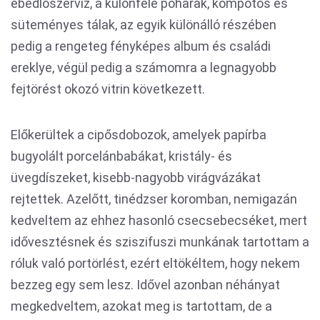
ebédlőszervíz, a különféle poharak, kompótos és
süteményes tálak, az egyik különálló részében
pedig a rengeteg fényképes album és családi
ereklye, végül pedig a számomra a legnagyobb
fejtörést okozó vitrin következett.
Előkerültek a cipősdobozok, amelyek papírba
bugyolált porcelánbabákat, kristály- és
üvegdíszeket, kisebb-nagyobb virágvázákat
rejtettek. Azelőtt, tinédzser koromban, nemigazán
kedveltem az ehhez hasonló csecsebecséket, mert
idővesztésnek és sziszifuszi munkának tartottam a
róluk való portörlést, ezért eltökéltem, hogy nekem
bezzeg egy sem lesz. Idővel azonban néhányat
megkedveltem, azokat meg is tartottam, de a