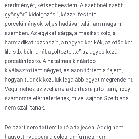
eredményét, kétségbeestem. A szebbnél szebb,
gyönyörű kidolgozású, kézzel festett
porcelánlányok teljes hadával találtam magam
szemben. Az egyiket sárga, a másikat zöld, a
harmadikat rózsaszín, a negyediket kék, az ötödiket
lila stb. báli ruhába „öltöztette” az ügyes kezű
porcelánfestő. A hatalmas kínálatból
kiválasztottam négyet, és azon törtem a fejem,
hogyan tudnék közülük legalább egyet megrendelni.
Végül nehéz szívvel arra a döntésre jutottam, hogy
számomra elérhetetlenek, mivel sajnos Szerbiába
nem szállítanak.
De azért nem tettem le róla teljesen. Addig nem
hagyott nyugodni a dolog, amíg meg nem