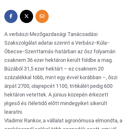
A verbászi Mezőgazdasági Tanácsadási
Szakszolgálat adatai szerint a Verbász‒Kúla‒
Óbecse‒Szenttamás-határban az ősz folyamán
csaknem 36 ezer hektáron került földbe a mag.
Búzából 31,5 ezer hektárt – ez csaknem 20
százalékkal több, mint egy évvel korábban –, őszi
árpát 2700, olajrepcét 1100, tritikálét pedig 600
hektáron vetettek. A június közepén érkezett
jégeső és ítéletidő előtt mindegyiket sikerült
learatni.
Vladimir Rankov, a vállalat agronómusa elmondta, a