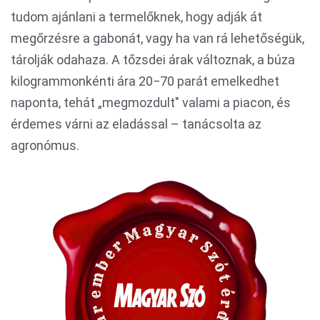
tudom ajánlani a termelőknek, hogy adják át
megőrzésre a gabonát, vagy ha van rá lehetőségük,
tárolják odahaza. A tőzsdei árak változnak, a búza
kilogrammonkénti ára 20−70 parát emelkedhet
naponta, tehát „megmozdult" valami a piacon, és
érdemes várni az eladással – tanácsolta az
agronómus.