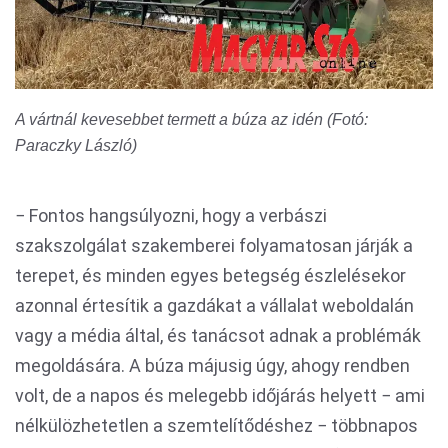
A vártnál kevesebbet termett a búza az idén (Fotó:
Paraczky László)
− Fontos hangsúlyozni, hogy a verbászi
szakszolgálat szakemberei folyamatosan járják a
terepet, és minden egyes betegség észlelésekor
azonnal értesítik a gazdákat a vállalat weboldalán
vagy a média által, és tanácsot adnak a problémák
megoldására. A búza májusig úgy, ahogy rendben
volt, de a napos és melegebb időjárás helyett − ami
nélkülözhetetlen a szemtelítődéshez − többnapos