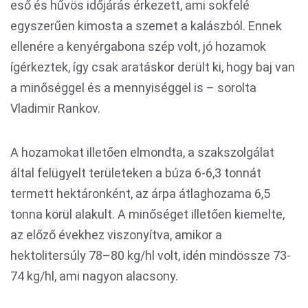
eső és hűvös időjárás érkezett, ami sokfelé
egyszerűen kimosta a szemet a kalászból. Ennek
ellenére a kenyérgabona szép volt, jó hozamok
ígérkeztek, így csak aratáskor derült ki, hogy baj van
a minőséggel és a mennyiséggel is – sorolta
Vladimir Rankov.
A hozamokat illetően elmondta, a szakszolgálat
által felügyelt területeken a búza 6-6,3 tonnát
termett hektáronként, az árpa átlaghozama 6,5
tonna körül alakult. A minőséget illetően kiemelte,
az előző évekhez viszonyítva, amikor a
hektolitersúly 78–80 kg/hl volt, idén mindössze 73-
74 kg/hl, ami nagyon alacsony.