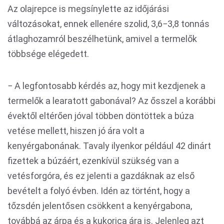
Az olajrepce is megsínylette az időjárási
változásokat, ennek ellenére szolid, 3,6−3,8 tonnás
átlaghozamról beszélhetünk, amivel a termelők
többsége elégedett.
− A legfontosabb kérdés az, hogy mit kezdjenek a
termelők a learatott gabonával? Az ősszel a korábbi
évektől eltérően jóval többen döntöttek a búza
vetése mellett, hiszen jó ára volt a
kenyérgabonának. Tavaly ilyenkor például 42 dinárt
fizettek a búzáért, ezenkívül szükség van a
vetésforgóra, és ez jelenti a gazdáknak az első
bevételt a folyó évben. Idén az történt, hogy a
tőzsdén jelentősen csökkent a kenyérgabona,
továbbá az árpa és a kukorica ára is. Jelenleg azt