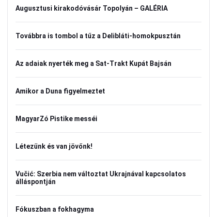
Augusztusi kirakodóvásár Topolyán – GALÉRIA
Továbbra is tombol a tűz a Delibláti-homokpusztán
Az adaiak nyerték meg a Sat-Trakt Kupát Bajsán
Amikor a Duna figyelmeztet
MagyarZó Pistike messéi
Létezünk és van jövőnk!
Vučić: Szerbia nem változtat Ukrajnával kapcsolatos
álláspontján
Fókuszban a fokhagyma