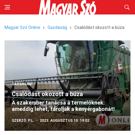
Magyar Szó Online
Gazdaság
Csalódást okozott a búza
GAZDASÁG
Csalódást okozott a búza
A szakember tanácsa a termelőknek:
ameddig lehet, tárolják a kenyérgabonát!
SZERZŐ:
P.L.
2023. AUGUSZTUS 10. 19:02