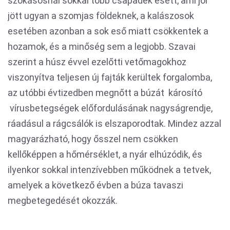
szokásosnál sokkal több csapadék esett, ami jól
jött ugyan a szomjas földeknek, a kalászosok
esetében azonban a sok eső miatt csökkentek a
hozamok, és a minőség sem a legjobb. Szavai
szerint a húsz évvel ezelőtti vetőmagokhoz
viszonyítva teljesen új fajták kerültek forgalomba,
az utóbbi évtizedben megnőtt a búzát károsító
vírusbetegségek előfordulásának nagyságrendje,
ráadásul a rágcsálók is elszaporodtak. Mindez azzal
magyarázható, hogy ősszel nem csökken
kellőképpen a hőmérséklet, a nyár elhúzódik, és
ilyenkor sokkal intenzívebben működnek a tetvek,
amelyek a következő évben a búza tavaszi
megbetegedését okozzák.